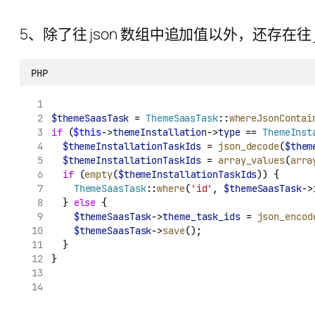
5、除了往 json 数组中追加值以外，还存在往
PHP
$themeSaasTask
 = 
ThemeSaasTask
::
whereJsonContai
if
 (
$this
->
themeInstallation
->
type
 == 
ThemeInst
$themeInstallationTaskIds
 = 
json_decode
(
$them
$themeInstallationTaskIds
 = 
array_values
(
arra
if
 (
empty
(
$themeInstallationTaskIds
)) {
ThemeSaasTask
::
where
(
'id'
, 
$themeSaasTask
->
	} 
else
 {
$themeSaasTask
->
theme_task_ids
 = 
json_encod
$themeSaasTask
->
save
();
	}
}