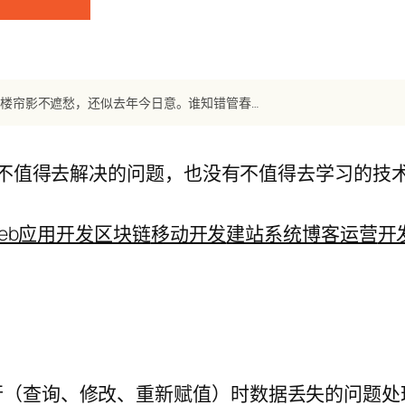
【宋词】《玉楼春》 晏几道：东风又作无情计。艳粉娇红吹满地。碧楼帘影不遮愁，还似去年今日意。谁知错管春残事。到处登临曾费泪。此时金盏直须深，
不值得去解决的问题，也没有不值得去学习的技
eb应用开发
区块链
移动开发
建站系统
博客运营
开
时，并发执行（查询、修改、重新赋值）时数据丢失的问题处