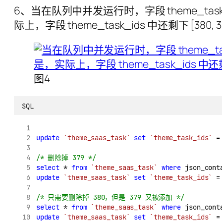
6、当在队列中并发运行时，字段 theme_task
际上，字段 theme_task_ids 中还剩下 [380, 381,
图4
SQL
update
`theme_saas_task`
set
`theme_task_ids`
 =
/* 删除掉 379 */
select
 * 
from
`theme_saas_task`
where
 json_cont
update
`theme_saas_task`
set
`theme_task_ids`
 =
/* 只需要删除掉 380，但是 379 又被添加 */
select
 * 
from
`theme_saas_task`
where
 json_cont
update
`theme_saas_task`
set
`theme_task_ids`
 =