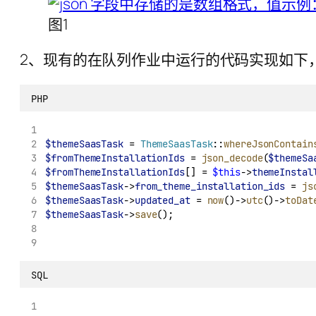
图1
2、现有的在队列作业中运行的代码实现如下，生
PHP
$themeSaasTask
 = 
ThemeSaasTask
::
whereJsonContain
$fromThemeInstallationIds
 = 
json_decode
(
$themeSa
$fromThemeInstallationIds
[] = 
$this
->
themeInstal
$themeSaasTask
->
from_theme_installation_ids
 = 
js
$themeSaasTask
->
updated_at
 = 
now
()->
utc
()->
toDat
$themeSaasTask
->
save
();
SQL