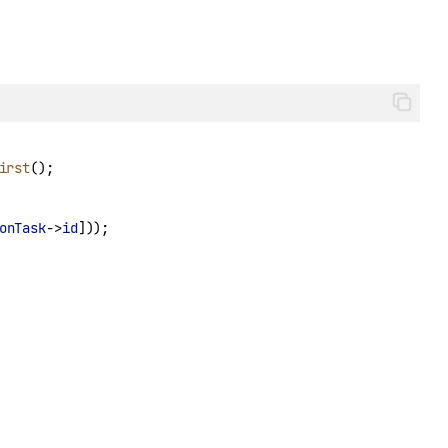
irst
();
onTask
->
id
]));