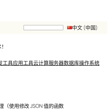
中文 (中国)
搜
索
术！
发工具
应用工具
云计算
服务器
数据库
操作系统
理（使用修改 JSON 值的函数