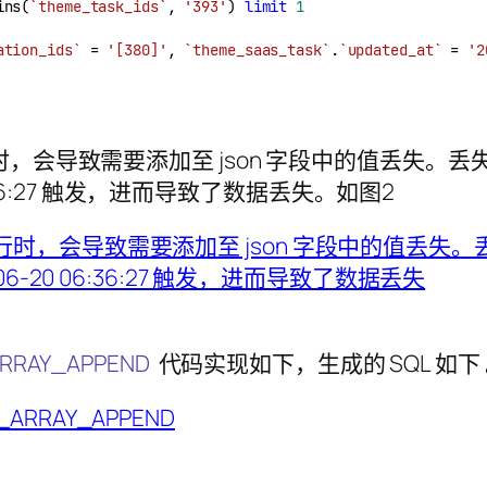
ins(
`theme_task_ids`
, 
'393'
) 
limit
1
ation_ids`
 = 
'[380]'
, 
`theme_saas_task`
.
`updated_at`
 = 
'2
需要添加至 json 字段中的值丢失。丢失了 [251
:36:27 触发，进而导致了数据丢失。如图2
ARRAY_APPEND
代码实现如下，生成的 SQL 如下