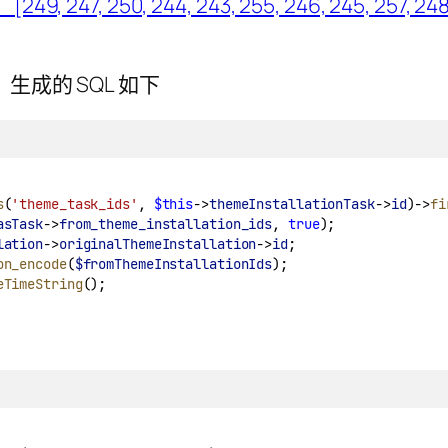
成的 SQL 如下
s
(
'theme_task_ids'
, 
$this
->
themeInstallationTask
->
id
)->
fi
asTask
->
from_theme_installation_ids
, 
true
);
lation
->
originalThemeInstallation
->
id
;
on_encode
(
$fromThemeInstallationIds
);
eTimeString
();