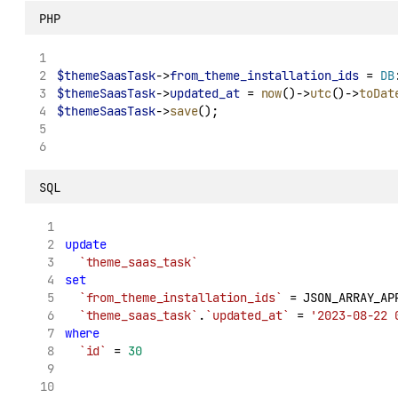
PHP
$themeSaasTask
->
from_theme_installation_ids
 = 
DB
$themeSaasTask
->
updated_at
 = 
now
()->
utc
()->
toDat
$themeSaasTask
->
save
();
SQL
update
`theme_saas_task`
set
`from_theme_installation_ids`
 = JSON_ARRAY_AP
`theme_saas_task`
.
`updated_at`
 = 
'2023-08-22 
where
`id`
 = 
30