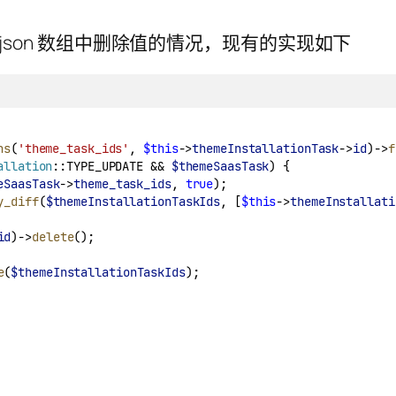
 json 数组中删除值的情况，现有的实现如下
ns
(
'theme_task_ids'
, 
$this
->
themeInstallationTask
->
id
)->
f
allation
::TYPE_UPDATE && 
$themeSaasTask
) {
eSaasTask
->
theme_task_ids
, 
true
);
y_diff
(
$themeInstallationTaskIds
, [
$this
->
themeInstallati
id
)->
delete
();
e
(
$themeInstallationTaskIds
);