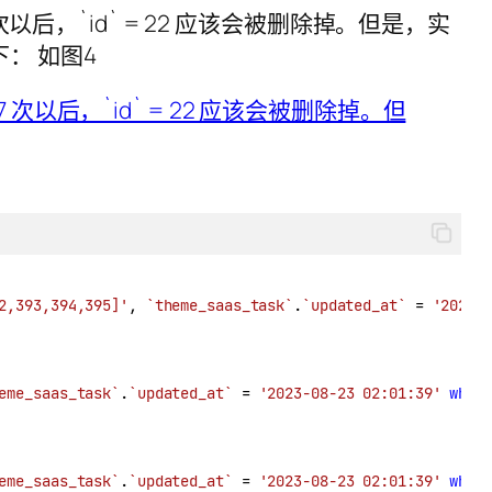
次以后，`id` = 22 应该会被删除掉。但是，实
 如下： 如图4
2,393,394,395]'
, 
`theme_saas_task`
.
`updated_at`
 = 
'2023-
eme_saas_task`
.
`updated_at`
 = 
'2023-08-23 02:01:39'
wher
eme_saas_task`
.
`updated_at`
 = 
'2023-08-23 02:01:39'
wher