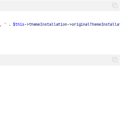
, '
.
$this
->
themeInstallation
->
originalThemeInstallatio