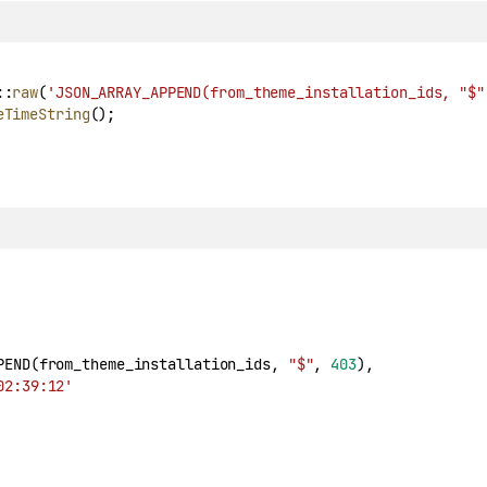
::
raw
(
'JSON_ARRAY_APPEND(from_theme_installation_ids, "$"
eTimeString
();
PEND(from_theme_installation_ids, 
"$"
, 
403
),
02:39:12'