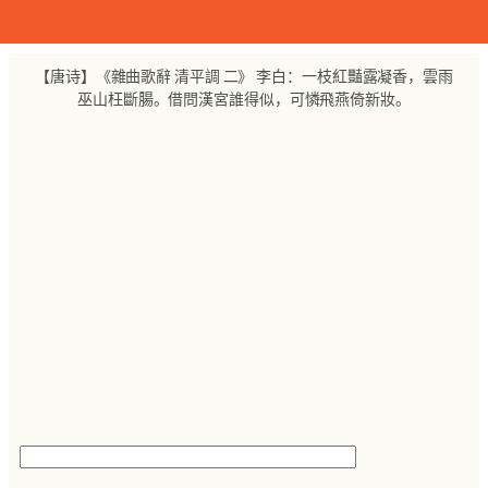
跳
至
内
【唐诗】《雜曲歌辭 清平調 二》 李白：一枝紅豔露凝香，雲雨
容
巫山枉斷腸。借問漢宮誰得似，可憐飛燕倚新妝。
搜
索