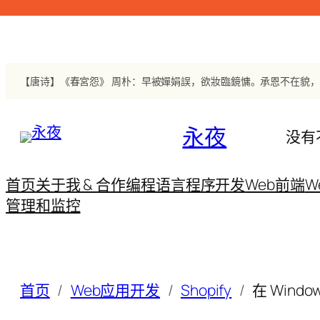
跳
至
内
容
永夜
没有
首页
关于我 & 合作
编程语言
程序开发
Web前端
W
管理和监控
首页
Web应用开发
Shopify
在 Window