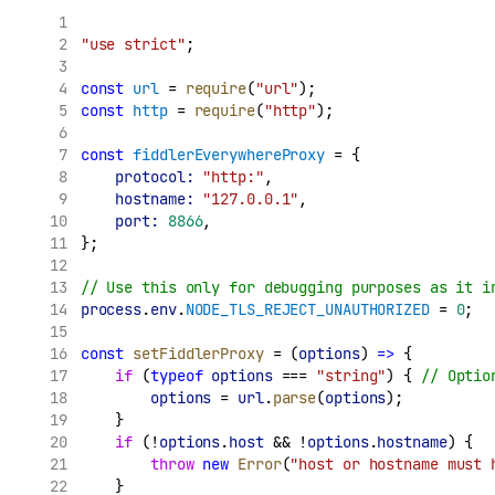
"use strict"
;
const
url
 = 
require
(
"url"
);
const
http
 = 
require
(
"http"
);
const
fiddlerEverywhereProxy
 = {
protocol:
"http:"
,
hostname:
"127.0.0.1"
,
port:
8866
,
};
// Use this only for debugging purposes as it i
process
.
env
.
NODE_TLS_REJECT_UNAUTHORIZED
 = 
0
;
const
setFiddlerProxy
 = (
options
) 
=>
 {
if
 (
typeof
options
 === 
"string"
) { 
// Optio
options
 = 
url
.
parse
(
options
);
    }
if
 (!
options
.
host
 && !
options
.
hostname
) {
throw
new
Error
(
"host or hostname must 
    }