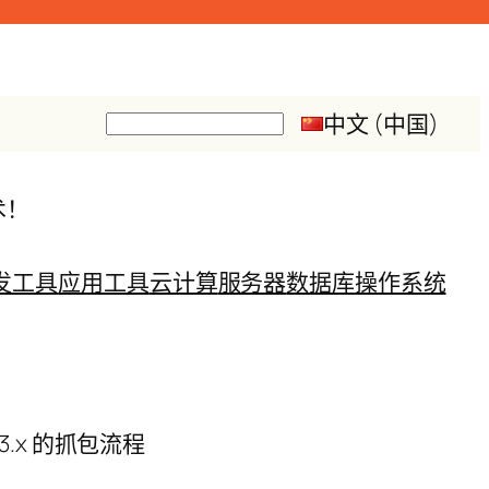
中文 (中国)
搜
索
术！
发工具
应用工具
云计算
服务器
数据库
操作系统
LI 3.x 的抓包流程