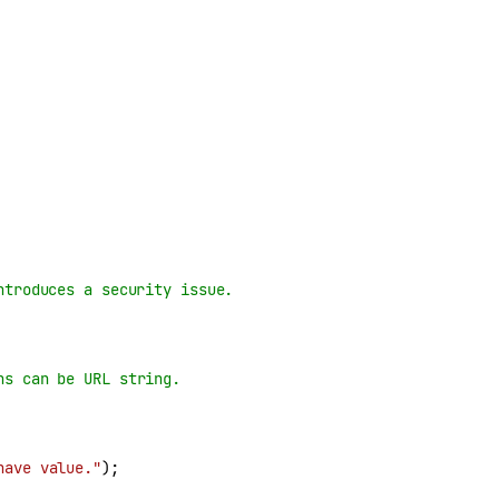
ntroduces a security issue.
ns can be URL string.
have value."
);