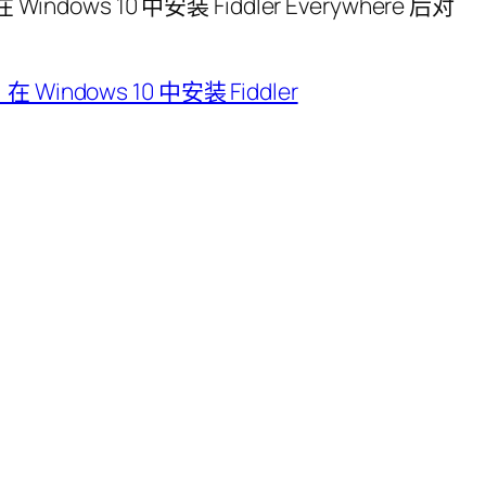
dows 10 中安装 Fiddler Everywhere 后对