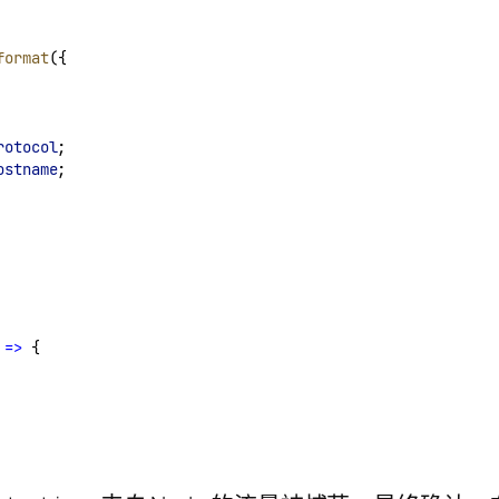
format
({
rotocol
;
ostname
;
 
=>
 {