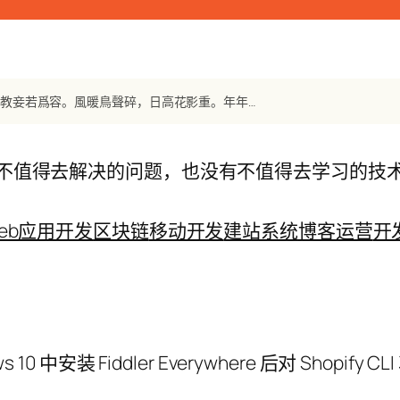
【唐诗】《春宮怨》 周朴：早被嬋娟誤，欲妝臨鏡慵。承恩不在貌，教妾若爲容。風暖鳥聲碎，日高花影重。年年越溪女，相憶采芙蓉。
不值得去解决的问题，也没有不值得去学习的技
eb应用开发
区块链
移动开发
建站系统
博客运营
开
s 10 中安装 Fiddler Everywhere 后对 Shopify C