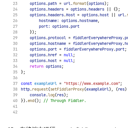
options
.
path
 = 
url
.
format
(
options
);
options
.
headers
 = 
options
.
headers
 || {};
options
.
headers
.
Host
 = 
options
.
host
 || 
url
.
hostname:
options
.
hostname
,
port:
options
.
port
    });
options
.
protocol
 = 
fiddlerEverywhereProxy
.
p
options
.
hostname
 = 
fiddlerEverywhereProxy
.
h
options
.
port
 = 
fiddlerEverywhereProxy
.
port
;
options
.
href
 = 
null
;
options
.
host
 = 
null
;
return
options
;
};
const
exampleUrl
 = 
"https://www.example.com"
;
http
.
request
(
setFiddlerProxy
(
exampleUrl
), (
res
)
console
.
log
(
res
);
}).
end
(); 
// Through Fiddler.