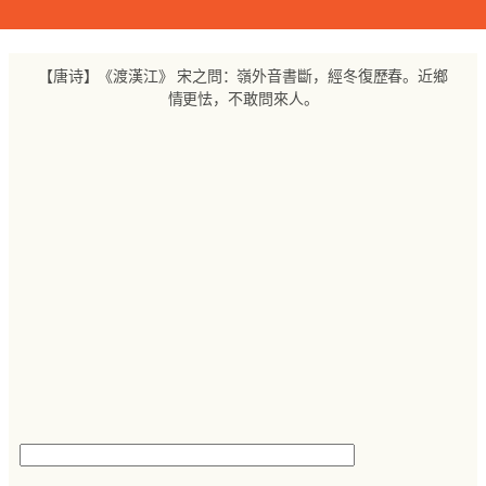
跳
至
内
【唐诗】《渡漢江》 宋之問：嶺外音書斷，經冬復歷春。近鄉
容
情更怯，不敢問來人。
搜
索