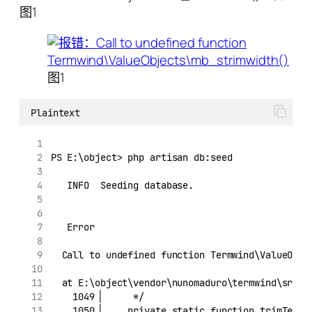
图1
图1
Plaintext
PS E:\object> php artisan db:seed
   INFO  Seeding database.
   Error
  Call to undefined function Termwind\ValueObje
  at E:\object\vendor\nunomaduro\termwind\src\V
    1049▕      */
    1050▕     private static function trimText(