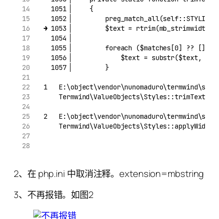
    1051▕     {
    1052▕         preg_match_all(self::STYLING_
  ➜ 1053▕         $text = rtrim(mb_strimwidth(p
    1054▕
    1055▕         foreach ($matches[0] ?? [] as
    1056▕             $text = substr($text, 0, 
    1057▕         }
  1   E:\object\vendor\nunomaduro\termwind\src\
      Termwind\ValueObjects\Styles::trimText(".
  2   E:\object\vendor\nunomaduro\termwind\src\
      Termwind\ValueObjects\Styles::applyWidth(
2、在 php.ini 中取消注释。extension=mbstring
3、不再报错。如图2