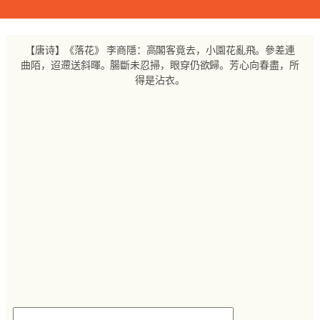
跳
至
内
【唐诗】《落花》 李商隱：高閣客竟去，小園花亂飛。參差連
容
曲陌，迢遰送斜暉。腸斷未忍掃，眼穿仍欲歸。芳心向春盡，所
得是沾衣。
搜