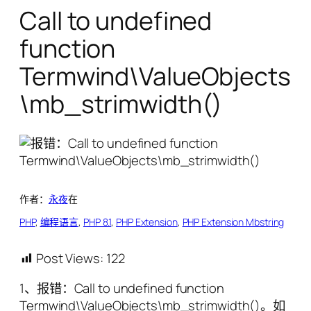
Call to undefined
function
Termwind\ValueObjects
\mb_strimwidth()
作者：
永夜
在
PHP
, 
编程语言
, 
PHP 8.1
, 
PHP Extension
, 
PHP Extension Mbstring
Post Views:
122
1、报错：Call to undefined function
Termwind\ValueObjects\mb_strimwidth()。如