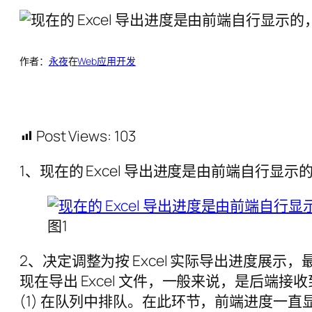
作者：
永夜
在
Web应用开发
Post Views:
103
1、现在的 Excel 导出进度是由前端自行显
图1
2、决定调整为按 Excel 实际导出进度展示
现在导出 Excel 文件，一般来说，是后端接
(1) 在队列中排队。在此环节，前端进度一直显