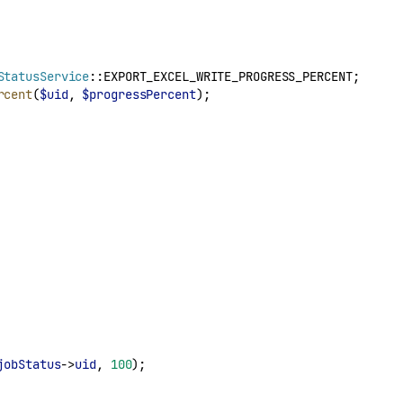
StatusService
::EXPORT_EXCEL_WRITE_PROGRESS_PERCENT;
rcent
(
$uid
, 
$progressPercent
);
jobStatus
->
uid
, 
100
);