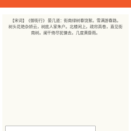
跳
至
内
【宋词】《御街行》 晏几道：街南绿树春饶絮。雪满游春路。
容
树头花艳杂娇云，树底人家朱户。北楼闲上，疏帘高卷，直见街
南树。阑干倚尽犹慵去。几度黄昏雨。
搜