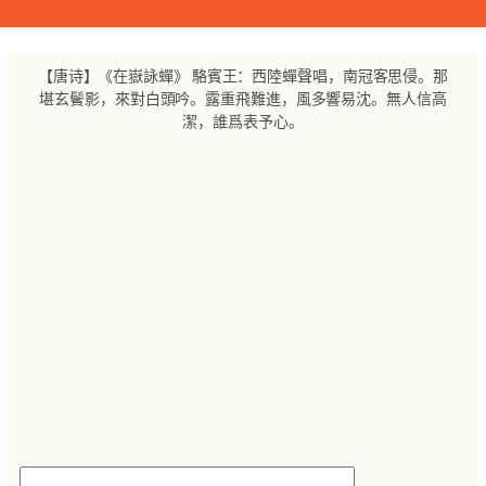
跳
至
内
【唐诗】《在嶽詠蟬》 駱賓王：西陸蟬聲唱，南冠客思侵。那
容
堪玄鬢影，來對白頭吟。露重飛難進，風多響易沈。無人信高
潔，誰爲表予心。
搜