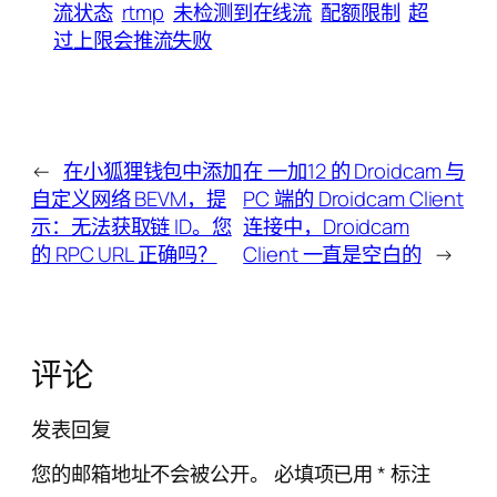
流状态
rtmp
未检测到在线流
配额限制
超
过上限会推流失败
←
在小狐狸钱包中添加
在 一加12 的 Droidcam 与
自定义网络 BEVM，提
PC 端的 Droidcam Client
示：无法获取链 ID。您
连接中，Droidcam
的 RPC URL 正确吗？
Client 一直是空白的
→
评论
发表回复
您的邮箱地址不会被公开。
必填项已用
*
标注