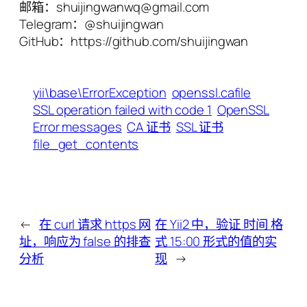
邮箱：shuijingwanwq@gmail.com
Telegram：@shuijingwan
GitHub：https://github.com/shuijingwan
yii\base\ErrorException
openssl.cafile
SSL operation failed with code 1
OpenSSL
Error messages
CA 证书
SSL 证书
file_get_contents
←
在 curl 请求 https 网
在 Yii2 中，验证 时间 格
址，响应为 false 的排查
式 15:00 形式的值的实
分析
现
→