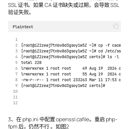
SSL 证书。如果 CA 证书缺失或过期，会导致 SSL
验证失败。
Plaintext
[root@iZ2zeaj7tnbv8d3gsoy1w5Z ~]# cp -f cacert.
[root@iZ2zeaj7tnbv8d3gsoy1w5Z ~]# cd /etc/ssl/c
[root@iZ2zeaj7tnbv8d3gsoy1w5Z certs]# ls -l
total 228
lrwxrwxrwx 1 root root     49 Aug 19  2024 ca-b
lrwxrwxrwx 1 root root     55 Aug 19  2024 ca-b
-rw-r--r-- 1 root root 233263 Mar 11 17:53 cace
[root@iZ2zeaj7tnbv8d3gsoy1w5Z certs]#
3、在 php.ini 中配置 openssl.cafile。重启 php-
fpm 后，仍然不行 。如图2