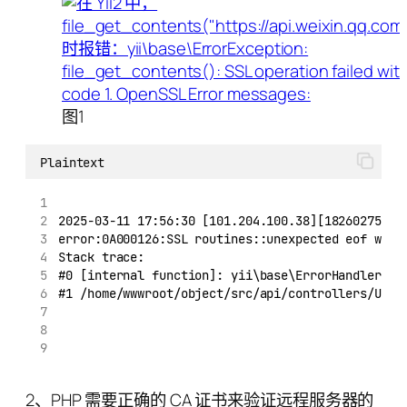
图1
Plaintext
2025-03-11 17:56:30 [101.204.100.38][18260275411
error:0A000126:SSL routines::unexpected eof whil
Stack trace:
#0 [internal function]: yii\base\ErrorHandler->h
#1 /home/wwwroot/object/src/api/controllers/User
2、PHP 需要正确的 CA 证书来验证远程服务器的