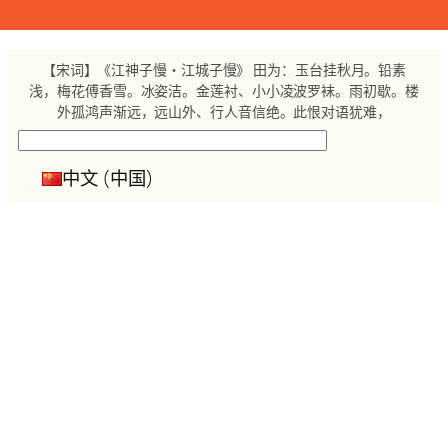
跳
至
内
【宋词】《江神子慢・江城子慢》 田为：玉台挂秋月。铅素
容
浅，梅花傅香雪。冰姿洁。金莲衬、小小凌波罗袜。雨初歇。楼
外孤鸿声渐远，远山外、行人音信绝。此恨对语犹难，
搜
索
中文 (中国)