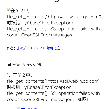
作者：
永夜
在
PHP 7.4
, 
PHP
, 
编程语言
Post Views:
98
1、在 Yii2 中，
file_get_contents(“https://api.weixin.qq.com”);
时报错：yii\base\ErrorException:
file_get_contents(): SSL operation failed with
code 1. OpenSSL Error messages:。如图1