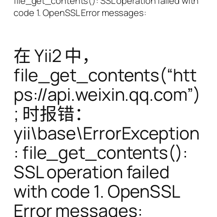
file_get_contents(): SSL operation failed with
code 1. OpenSSL Error messages:
在 Yii2 中，
file_get_contents(“htt
ps://api.weixin.qq.com”)
; 时报错：
yii\base\ErrorException
: file_get_contents():
SSL operation failed
with code 1. OpenSSL
Error messages: