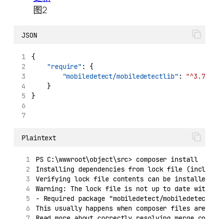
图2
JSON
{
"require"
: {
"mobiledetect/mobiledetectlib"
: 
"^3.74"
    }
}
Plaintext
PS C:\wwwroot\object\src> composer install
Installing dependencies from lock file (includi
Verifying lock file contents can be installed o
Warning: The lock file is not up to date with t
- Required package "mobiledetect/mobiledetectli
This usually happens when composer files are in
Read more about correctly resolving merge confl