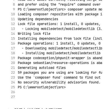
and prefer using the "require" command over edi
PS C:\wwwroot\object\src> composer update mobil
Loading composer repositories with package info
Updating dependencies
Lock file operations: 1 install, 0 updates, 0 r
  - Locking mobiledetect/mobiledetectlib (3.74.
Writing lock file
Installing dependencies from lock file (includi
Package operations: 1 install, 0 updates, 0 rem
  - Downloading mobiledetect/mobiledetectlib (3
  - Installing mobiledetect/mobiledetectlib (3.
Package codeception/phpunit-wrapper is abandone
Package sebastian/resource-operations is abando
Generating autoload files
59 packages you are using are looking for fundi
Use the `composer fund` command to find out mor
No security vulnerability advisories found.
PS C:\wwwroot\object\src>