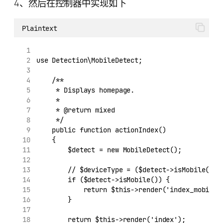
4、然后在控制器中实现如下
Plaintext
use Detection\MobileDetect;
    /**
     * Displays homepage.
     *
     * @return mixed
     */
    public function actionIndex()
    {
        $detect = new MobileDetect();
        // $deviceType = ($detect->isMobile() ?
        if ($detect->isMobile()) {
            return $this->render('index_mobile'
        }
        return $this->render('index');