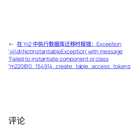
←
在 Yii2 中执行数据库迁移时报错：Exception
‘yii\di\NotInstantiableException’ with message
‘Failed to instantiate component or class
“m220810_154914_create_table_access_tokens”.
评论