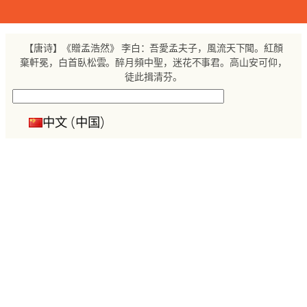
跳
至
内
【唐诗】《贈孟浩然》 李白：吾愛孟夫子，風流天下聞。紅顏
容
棄軒冕，白首臥松雲。醉月頻中聖，迷花不事君。高山安可仰，
徒此揖清芬。
搜
索
中文 (中国)