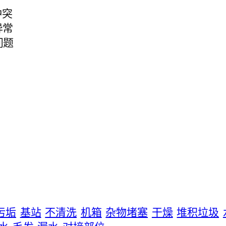
冲突
器异常
置问题
污垢
基站
不清洗
机箱
杂物堵塞
干燥
堆积垃圾