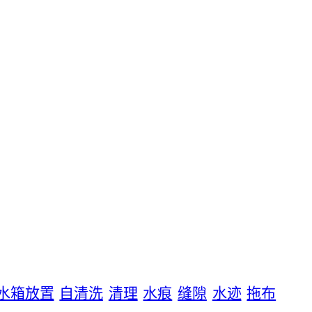
水箱放置
自清洗
清理
水痕
缝隙
水迹
拖布