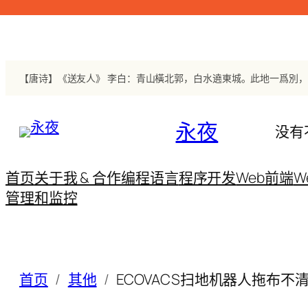
跳
至
内
容
永夜
没有
首页
关于我 & 合作
编程语言
程序开发
Web前端
W
管理和监控
首页
其他
ECOVACS扫地机器人拖布