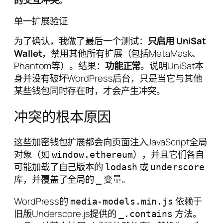
的交互冲突
。
单一扩展验证
为了确认，我做了最后一个测试：
只启用 UniSat
Wallet
，禁用其他所有扩展（包括MetaMask、
Phantom等）。结果：
功能正常
。说明UniSat本
身并没有破坏WordPress后台，只是当它与其他
某些钱包同时存在时，才会产生冲突。
冲突的根本原因
这些加密钱包扩展都会向页面注入JavaScript全局
对象（如
），并且它们各自
window.ethereum
可能加载了自己版本的
或
lodash
underscore
库，并覆盖了全局的
变量。
_
WordPress的
依赖于
media-models.min.js
旧版Underscore.js提供的
方法。
_.contains