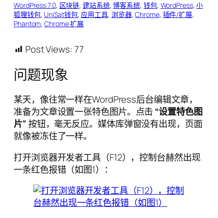
WordPress 7.0
, 
区块链
, 
建站系统
, 
博客系统
, 
钱包
, 
WordPress
, 
小
狐狸钱包
, 
UniSat钱包
, 
应用工具
, 
浏览器
, 
Chrome
, 
插件/扩展
, 
Phantom
, 
Chrome 扩展
Post Views:
77
问题现象
某天，像往常一样在WordPress后台编辑文章，
准备为文章设置一张特色图片。点击
“设置特色图
片”
按钮，毫无反应。媒体库弹窗没有出现，页面
就像被冻住了一样。
打开浏览器开发者工具（F12），控制台赫然出现
一条红色报错（如图1）：