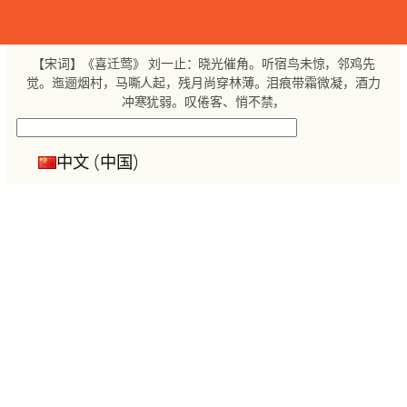
跳
至
内
【宋词】《喜迁莺》 刘一止：晓光催角。听宿鸟未惊，邻鸡先
容
觉。迤逦烟村，马嘶人起，残月尚穿林薄。泪痕带霜微凝，酒力
冲寒犹弱。叹倦客、悄不禁，
搜
索
中文 (中国)