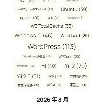
SQL
(24)
String
(14)
TortoiseGit
(14)
Ubuntu
(39)
Twenty Twenty-Five
(19)
update
(20)
VPN
(17)
VS Code
(13)
W3 Total Cache
(35)
Windows 10
(46)
WireGuard
(26)
WordPress
(113)
WPCode
(20)
WordPress 多语言
(13)
Yii 2
(70)
Yii
(40)
Wstunnel
(13)
Yii 2.0
(51)
技术博客
(15)
命令行
(13)
阿里云
(19)
数据库迁移
(16)
浏览器
(14)
2026 年 8 月