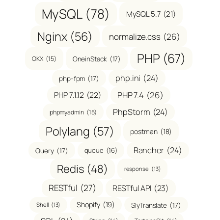
MySQL
(78)
MySQL 5.7
(21)
Nginx
(56)
normalize.css
(26)
PHP
(67)
OneinStack
(17)
OKX
(15)
php.ini
(24)
php-fpm
(17)
PHP 7.1.12
(22)
PHP 7.4
(26)
PhpStorm
(24)
phpmyadmin
(15)
Polylang
(57)
postman
(18)
Rancher
(24)
Query
(17)
queue
(16)
Redis
(48)
response
(13)
RESTful
(27)
RESTful API
(23)
Shopify
(19)
SlyTranslate
(17)
Shell
(13)