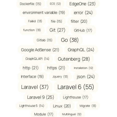
EdgeOne
(23)
Dockerfile
(15)
ECS
(12)
error
(24)
environment variable
(19)
filter
(20)
file
(15)
Failed
(13)
Git
(27)
GitHub
(17)
function
(13)
Go
(38)
Gitlab
(15)
GraphQL
(24)
Google AdSense
(21)
Gutenberg
(28)
GraphQL API
(14)
http
(21)
https
(21)
Installation
(12)
json
(24)
Interface
(19)
Jquery
(13)
Laravel 6
(55)
Laravel
(37)
Laravel 9
(25)
Lighthouse
(17)
Linux
(20)
Lighthouse 5
(14)
Migrate
(13)
Module
(17)
Multilingual
(12)