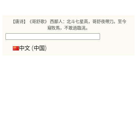
跳
至
内
【唐诗】《哥舒歌》 西鄙人：北斗七星高，哥舒夜帶刀。至今
容
窺牧馬，不敢過臨洮。
搜
索
中文 (中国)