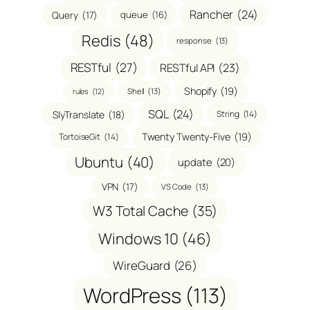
Rancher
(24)
Query
(17)
queue
(16)
Redis
(48)
response
(13)
RESTful
(27)
RESTful API
(23)
Shopify
(19)
Shell
(13)
rules
(12)
SQL
(24)
SlyTranslate
(18)
String
(14)
Twenty Twenty-Five
(19)
TortoiseGit
(14)
Ubuntu
(40)
update
(20)
VPN
(17)
VS Code
(13)
W3 Total Cache
(35)
Windows 10
(46)
WireGuard
(26)
WordPress
(113)