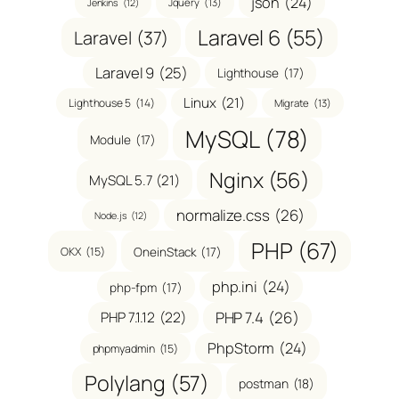
json
(24)
Jquery
(13)
Jenkins
(12)
Laravel 6
(55)
Laravel
(37)
Laravel 9
(25)
Lighthouse
(17)
Linux
(21)
Lighthouse 5
(14)
Migrate
(13)
MySQL
(78)
Module
(17)
Nginx
(56)
MySQL 5.7
(21)
normalize.css
(26)
Node.js
(12)
PHP
(67)
OneinStack
(17)
OKX
(15)
php.ini
(24)
php-fpm
(17)
PHP 7.1.12
(22)
PHP 7.4
(26)
PhpStorm
(24)
phpmyadmin
(15)
Polylang
(57)
postman
(18)