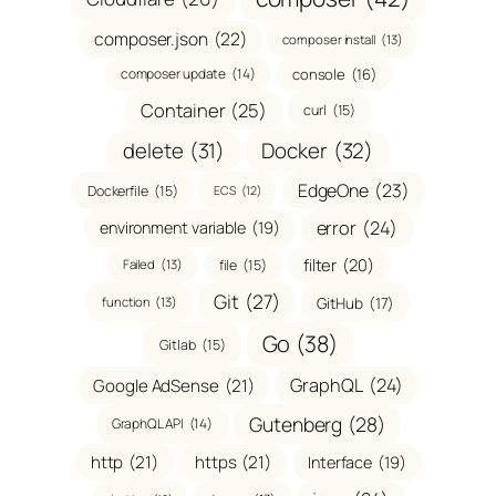
composer.json
(22)
composer install
(13)
composer update
(14)
console
(16)
Container
(25)
curl
(15)
delete
(31)
Docker
(32)
EdgeOne
(23)
Dockerfile
(15)
ECS
(12)
error
(24)
environment variable
(19)
filter
(20)
file
(15)
Failed
(13)
Git
(27)
GitHub
(17)
function
(13)
Go
(38)
Gitlab
(15)
、
GraphQL
(24)
Google AdSense
(21)
Gutenberg
(28)
GraphQL API
(14)
http
(21)
https
(21)
Interface
(19)