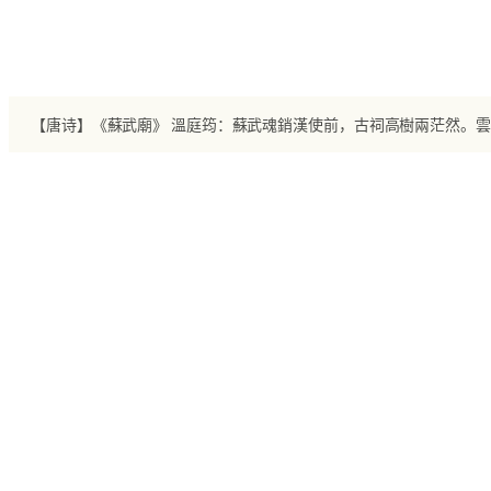
跳
至
内
容