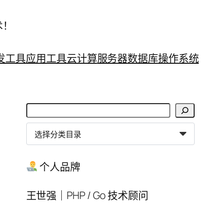
术！
发工具
应用工具
云计算
服务器
数据库
操作系统
搜
索
分
类
目
个人品牌
录
王世强｜PHP / Go 技术顾问