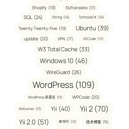
Shopify
(19)
SlyTranslate
(17)
SQL
(24)
String
(14)
TortoiseGit
(14)
Ubuntu
(39)
Twenty Twenty-Five
(19)
update
(20)
VPN
(17)
VS Code
(13)
W3 Total Cache
(33)
Windows 10
(46)
WireGuard
(26)
WordPress
(109)
WPCode
(20)
WordPress 多语言
(13)
Yii 2
(70)
Yii
(40)
Wstunnel
(13)
Yii 2.0
(51)
命令行
(13)
技术博客
(15)