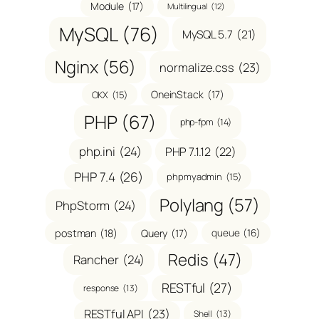
Module
(17)
Multilingual
(12)
MySQL
(76)
MySQL 5.7
(21)
Nginx
(56)
normalize.css
(23)
OneinStack
(17)
OKX
(15)
PHP
(67)
php-fpm
(14)
php.ini
(24)
PHP 7.1.12
(22)
PHP 7.4
(26)
phpmyadmin
(15)
Polylang
(57)
PhpStorm
(24)
postman
(18)
Query
(17)
queue
(16)
Redis
(47)
Rancher
(24)
RESTful
(27)
response
(13)
RESTful API
(23)
Shell
(13)