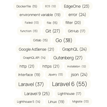
EdgeOne
(23)
Dockerfile
(15)
ECS
(12)
error
(24)
environment variable
(19)
filter
(20)
Failed
(13)
file
(15)
Git
(27)
GitHub
(17)
function
(13)
Go
(38)
Gitlab
(15)
GraphQL
(24)
Google AdSense
(21)
Gutenberg
(27)
GraphQL API
(14)
http
(21)
https
(21)
Installation
(12)
json
(24)
Interface
(19)
Jquery
(13)
Laravel 6
(55)
Laravel
(37)
Laravel 9
(25)
Lighthouse
(17)
Linux
(19)
Migrate
(13)
Lighthouse 5
(14)