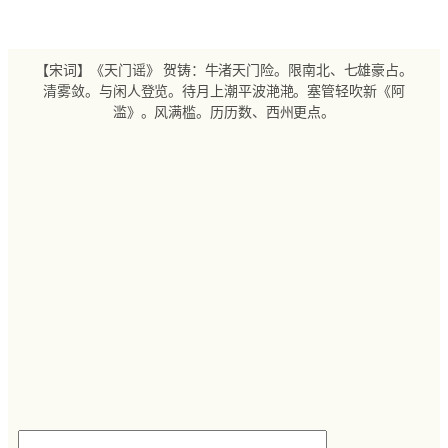
跳
至
内
【宋词】《天门谣》 贺铸：牛渚天门险。限南北、七雄豪占。
容
清雾敛。与闲人登览。待月上潮平波滟滟。塞管轻吹新《阿
滥》。风满槛。历历数、西州更点。
搜