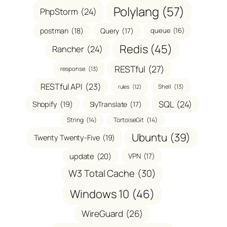
Polylang
(57)
PhpStorm
(24)
postman
(18)
Query
(17)
queue
(16)
Redis
(45)
Rancher
(24)
RESTful
(27)
response
(13)
RESTful API
(23)
Shell
(13)
rules
(12)
SQL
(24)
Shopify
(19)
SlyTranslate
(17)
String
(14)
TortoiseGit
(14)
Ubuntu
(39)
Twenty Twenty-Five
(19)
update
(20)
VPN
(17)
W3 Total Cache
(30)
Windows 10
(46)
WireGuard
(26)