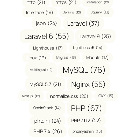
http
(21)
https
(21)
Installation
(12)
Interface
(19)
Jquery
(13)
Jenkins
(12)
Laravel
(37)
json
(24)
Laravel 6
(55)
Laravel 9
(25)
Lighthouse
(17)
Lighthouse 5
(14)
Linux
(19)
Module
(17)
Migrate
(13)
MySQL
(76)
Multilingual
(12)
Nginx
(55)
MySQL 5.7
(21)
normalize.css
(20)
OKX
(15)
Node.js
(12)
PHP
(67)
OneinStack
(14)
php.ini
(24)
PHP 7.1.12
(22)
PHP 7.4
(26)
phpmyadmin
(15)