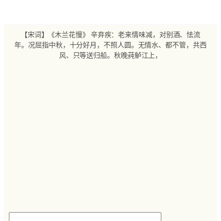
跳
至
内
【宋词】《木兰花慢》 辛弃疾：老来情味减，对别酒、怯流
容
年。况屈指中秋，十分好月，不照人圆。无情水、都不管，共西
风、只等送归船。秋晚莼鲈江上，
搜