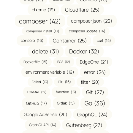
Cloudflare
(25)
chrome
(19)
composer
(42)
composer.json
(22)
composer update
(14)
composer install
(13)
Container
(25)
console
(16)
curl
(15)
delete
(31)
Docker
(32)
EdgeOne
(21)
Dockerfile
(15)
ECS
(12)
error
(24)
environment variable
(19)
filter
(20)
file
(15)
Failed
(13)
Git
(27)
function
(13)
FORMAT
(12)
Go
(36)
GitHub
(17)
Gitlab
(15)
GraphQL
(24)
Google AdSense
(20)
Gutenberg
(27)
GraphQL API
(14)