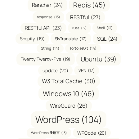
Redis
(45)
Rancher
(24)
RESTful
(27)
response
(13)
RESTful API
(23)
Shell
(13)
rules
(12)
SQL
(24)
Shopify
(19)
SlyTranslate
(17)
String
(14)
TortoiseGit
(14)
Ubuntu
(39)
Twenty Twenty-Five
(19)
update
(20)
VPN
(17)
W3 Total Cache
(30)
Windows 10
(46)
WireGuard
(26)
WordPress
(104)
WPCode
(20)
WordPress 多语言
(13)