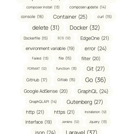
composer update
(14)
composer install
(13)
Container
(25)
console
(16)
curl
(15)
delete
(31)
Docker
(32)
EdgeOne
(21)
Dockerfile
(15)
ECS
(12)
error
(24)
environment variable
(19)
filter
(20)
file
(15)
Failed
(13)
Git
(27)
function
(13)
FORMAT
(12)
Go
(36)
GitHub
(17)
Gitlab
(15)
GraphQL
(24)
Google AdSense
(20)
Gutenberg
(27)
GraphQL API
(14)
http
(21)
https
(21)
Installation
(12)
Interface
(19)
Jquery
(13)
Jenkins
(12)
Laravel
(37)
json
(24)