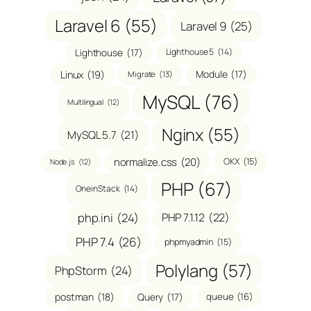
Laravel 6
(55)
Laravel 9
(25)
Lighthouse
(17)
Lighthouse 5
(14)
Linux
(19)
Module
(17)
Migrate
(13)
MySQL
(76)
Multilingual
(12)
Nginx
(55)
MySQL 5.7
(21)
normalize.css
(20)
OKX
(15)
Node.js
(12)
PHP
(67)
OneinStack
(14)
php.ini
(24)
PHP 7.1.12
(22)
PHP 7.4
(26)
phpmyadmin
(15)
Polylang
(57)
PhpStorm
(24)
postman
(18)
Query
(17)
queue
(16)