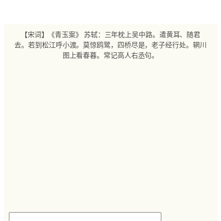
跳
至
内
【宋词】《青玉案》 苏轼：三年枕上吴中路。遣黄耳、随君
容
去。若到松江呼小渡。莫惊鸥鹭，四桥尽是，老子经行处。辋川
图上看春暮。常记高人右丞句。
搜