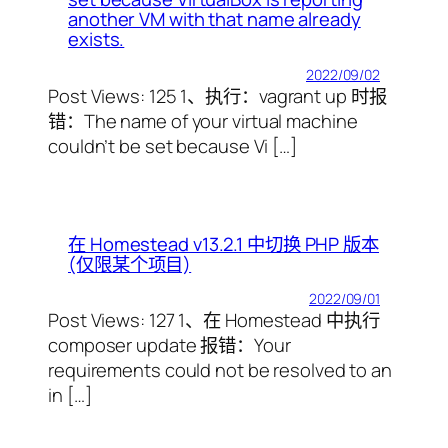
another VM with that name already
exists.
2022/09/02
Post Views: 125 1、执行：vagrant up 时报
错：The name of your virtual machine
couldn’t be set because Vi […]
在 Homestead v13.2.1 中切换 PHP 版本
(仅限某个项目)
2022/09/01
Post Views: 127 1、在 Homestead 中执行
composer update 报错：Your
requirements could not be resolved to an
in […]