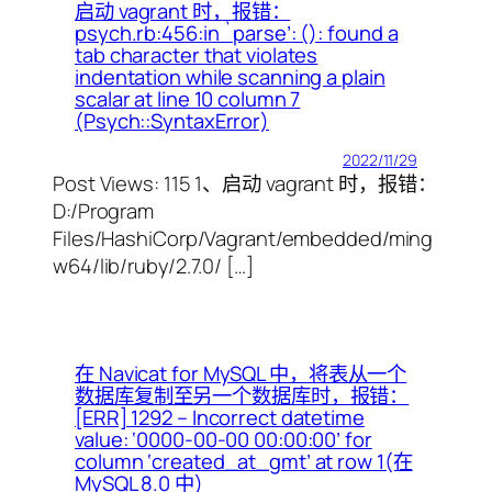
启动 vagrant 时，报错：
psych.rb:456:in `parse’: (
): found a
tab character that violates
indentation while scanning a plain
scalar at line 10 column 7
(Psych::SyntaxError)
2022/11/29
Post Views: 115 1、启动 vagrant 时，报错：
D:/Program
Files/HashiCorp/Vagrant/embedded/ming
w64/lib/ruby/2.7.0/ […]
在 Navicat for MySQL 中，将表从一个
数据库复制至另一个数据库时，报错：
[ERR] 1292 – Incorrect datetime
value: ‘0000-00-00 00:00:00’ for
column ‘created_at_gmt’ at row 1(在
MySQL 8.0 中)