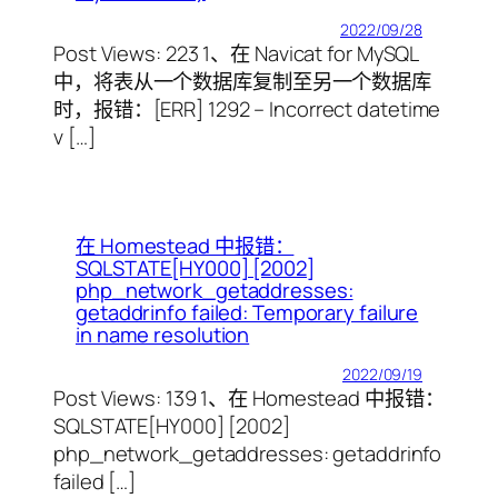
2022/09/28
Post Views: 223 1、在 Navicat for MySQL
中，将表从一个数据库复制至另一个数据库
时，报错：[ERR] 1292 – Incorrect datetime
v […]
在 Homestead 中报错：
SQLSTATE[HY000] [2002]
php_network_getaddresses:
getaddrinfo failed: Temporary failure
in name resolution
2022/09/19
Post Views: 139 1、在 Homestead 中报错：
SQLSTATE[HY000] [2002]
php_network_getaddresses: getaddrinfo
failed […]