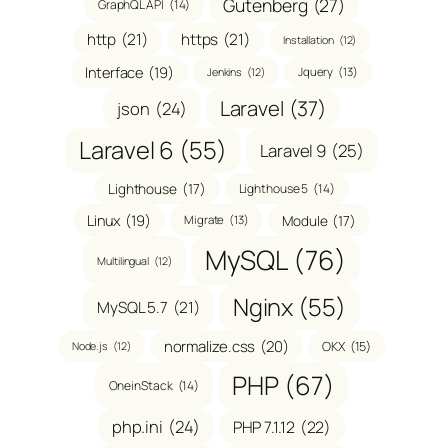
Gutenberg
(27)
GraphQL API
(14)
http
(21)
https
(21)
Installation
(12)
Interface
(19)
Jquery
(13)
Jenkins
(12)
Laravel
(37)
json
(24)
Laravel 6
(55)
Laravel 9
(25)
Lighthouse
(17)
Lighthouse 5
(14)
Linux
(19)
Module
(17)
Migrate
(13)
MySQL
(76)
Multilingual
(12)
Nginx
(55)
MySQL 5.7
(21)
normalize.css
(20)
OKX
(15)
Node.js
(12)
PHP
(67)
OneinStack
(14)
php.ini
(24)
PHP 7.1.12
(22)