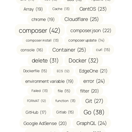
CentOS
(23)
Array
(19)
Cache
(13)
Cloudflare
(25)
chrome
(19)
composer
(42)
composer.json
(22)
composer update
(14)
composer install
(13)
Container
(25)
console
(16)
curl
(15)
delete
(31)
Docker
(32)
EdgeOne
(21)
Dockerfile
(15)
ECS
(12)
error
(24)
environment variable
(19)
filter
(20)
file
(15)
Failed
(13)
Git
(27)
function
(13)
FORMAT
(12)
Go
(38)
GitHub
(17)
Gitlab
(15)
GraphQL
(24)
Google AdSense
(20)