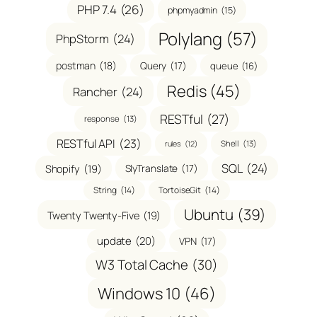
PHP 7.4
(26)
phpmyadmin
(15)
Polylang
(57)
PhpStorm
(24)
postman
(18)
Query
(17)
queue
(16)
Redis
(45)
Rancher
(24)
RESTful
(27)
response
(13)
RESTful API
(23)
Shell
(13)
rules
(12)
SQL
(24)
Shopify
(19)
SlyTranslate
(17)
String
(14)
TortoiseGit
(14)
Ubuntu
(39)
Twenty Twenty-Five
(19)
update
(20)
VPN
(17)
W3 Total Cache
(30)
Windows 10
(46)