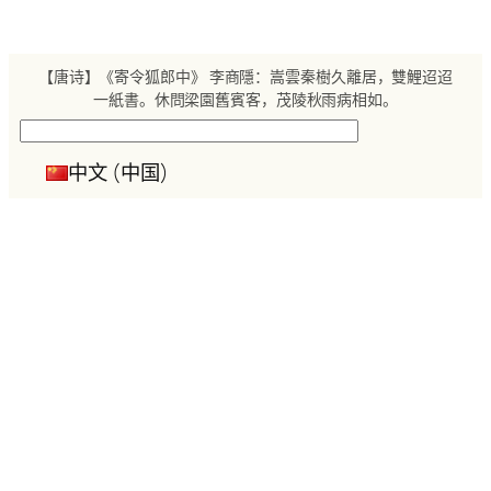
跳
至
内
【唐诗】《寄令狐郎中》 李商隱：嵩雲秦樹久離居，雙鯉迢迢
容
一紙書。休問梁園舊賓客，茂陵秋雨病相如。
搜
索
中文 (中国)