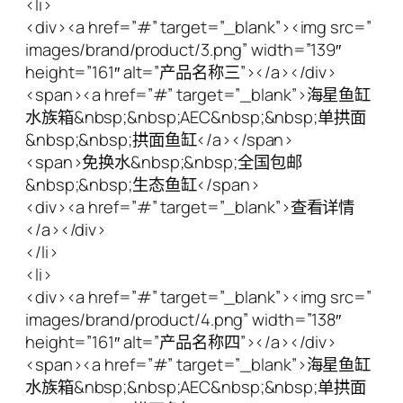
<li>
<div><a href=”#” target=”_blank”><img src=”
images/brand/product/3.png” width=”139″
height=”161″ alt=”产品名称三”></a></div>
<span><a href=”#” target=”_blank”>海星鱼缸
水族箱&nbsp;&nbsp;AEC&nbsp;&nbsp;单拱面
&nbsp;&nbsp;拱面鱼缸</a></span>
<span>免换水&nbsp;&nbsp;全国包邮
&nbsp;&nbsp;生态鱼缸</span>
<div><a href=”#” target=”_blank”>查看详情
</a></div>
</li>
<li>
<div><a href=”#” target=”_blank”><img src=”
images/brand/product/4.png” width=”138″
height=”161″ alt=”产品名称四”></a></div>
<span><a href=”#” target=”_blank”>海星鱼缸
水族箱&nbsp;&nbsp;AEC&nbsp;&nbsp;单拱面