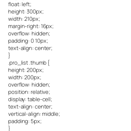
float: left;
height: 300px;
width: 210px;
margin-right: 16px;
overflow: hidden;
padding: 0 10px;
text-align: center;
}
.pro_list .thumb {
height: 200px;
width: 200px;
overflow: hidden;
position: relative;
display: table-cell;
text-align: center;
vertical-align: middle;
padding: 5px;
}