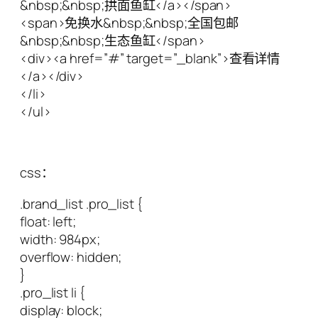
&nbsp;&nbsp;拱面鱼缸</a></span>
<span>免换水&nbsp;&nbsp;全国包邮
&nbsp;&nbsp;生态鱼缸</span>
<div><a href=”#” target=”_blank”>查看详情
</a></div>
</li>
</ul>
css：
.brand_list .pro_list {
float: left;
width: 984px;
overflow: hidden;
}
.pro_list li {
display: block;