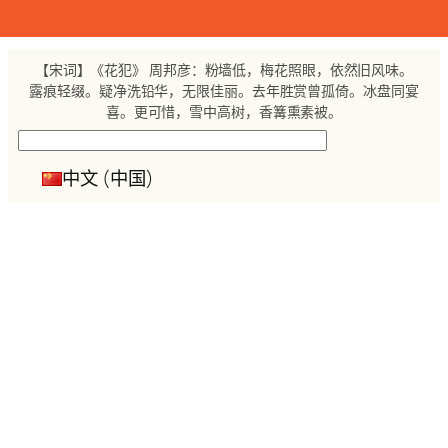
跳
至
内
【宋词】《花犯》 周邦彦：粉墙低，梅花照眼，依然旧风味。
容
露痕轻缀。疑净洗铅华，无限佳丽。去年胜赏曾孤倚。冰盘同宴
喜。更可惜，雪中高树，香篝熏素被。
搜
索
中文 (中国)