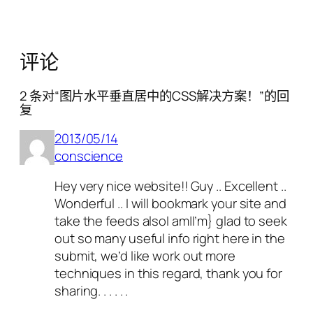
评论
2 条对“图片水平垂直居中的CSS解决方案！”的回
复
2013/05/14
conscience
Hey very nice website!! Guy .. Excellent ..
Wonderful .. I will bookmark your site and
take the feeds alsoI am|I’m} glad to seek
out so many useful info right here in the
submit, we’d like work out more
techniques in this regard, thank you for
sharing. . . . . .