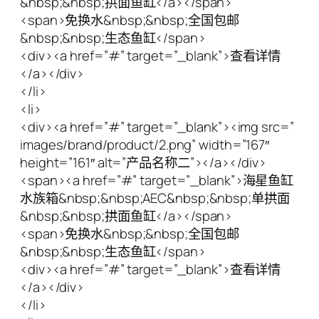
&nbsp;&nbsp;拱面鱼缸</a></span>
<span>免换水&nbsp;&nbsp;全国包邮
&nbsp;&nbsp;生态鱼缸</span>
<div><a href=”#” target=”_blank”>查看详情
</a></div>
</li>
<li>
<div><a href=”#” target=”_blank”><img src=”
images/brand/product/2.png” width=”167″
height=”161″ alt=”产品名称二”></a></div>
<span><a href=”#” target=”_blank”>海星鱼缸
水族箱&nbsp;&nbsp;AEC&nbsp;&nbsp;单拱面
&nbsp;&nbsp;拱面鱼缸</a></span>
<span>免换水&nbsp;&nbsp;全国包邮
&nbsp;&nbsp;生态鱼缸</span>
<div><a href=”#” target=”_blank”>查看详情
</a></div>
</li>