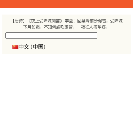
跳
至
内
【唐诗】《夜上受降城聞笛》 李益：回樂峰前沙似雪，受降城
容
下月如霜。不知何處吹蘆管，一夜征人盡望鄉。
搜
索
中文 (中国)