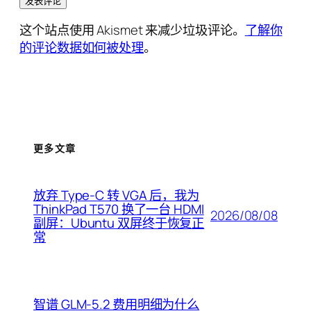
这个站点使用 Akismet 来减少垃圾评论。
了解你
的评论数据如何被处理
。
更多文章
放弃 Type-C 转 VGA 后，我为
ThinkPad T570 换了一台 HDMI
2026/08/08
副屏：Ubuntu 双屏终于恢复正
常
智谱 GLM-5.2 费用明细为什么