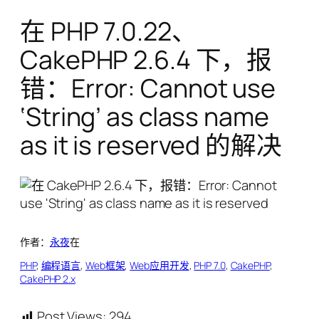
在 PHP 7.0.22、
CakePHP 2.6.4 下，报
错：Error: Cannot use
‘String’ as class name
as it is reserved 的解决
作者：
永夜
在
PHP
, 
编程语言
, 
Web框架
, 
Web应用开发
, 
PHP 7.0
, 
CakePHP
, 
CakePHP 2.x
Post Views:
294