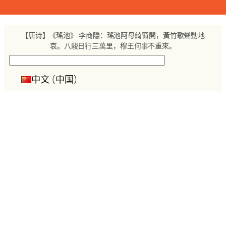
跳
至
内
【唐诗】《瑤池》 李商隱：瑤池阿母綺窗開，黃竹歌聲動地
容
哀。八駿日行三萬里，穆王何事不重來。
搜
索
中文 (中国)