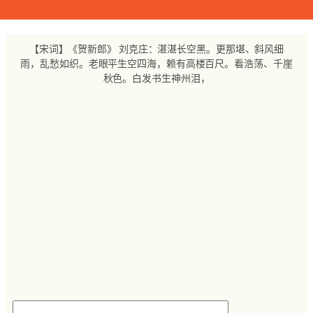
跳
至
内
【宋词】《贺新郎》 刘克庄：湛湛长空黑。更那堪、斜风细
容
雨，乱愁如织。老眼平生空四海，赖有高楼百尺。看浩荡、千崖
秋色。白发书生神州泪，
搜