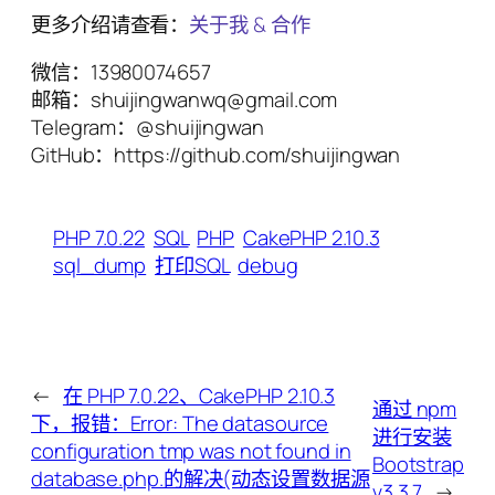
更多介绍请查看：
关于我 & 合作
微信：13980074657
邮箱：shuijingwanwq@gmail.com
Telegram：@shuijingwan
GitHub：https://github.com/shuijingwan
PHP 7.0.22
SQL
PHP
CakePHP 2.10.3
sql_dump
打印SQL
debug
←
在 PHP 7.0.22、CakePHP 2.10.3
通过 npm
下，报错：Error: The datasource
进行安装
configuration tmp was not found in
Bootstrap
database.php.的解决(动态设置数据源
v3.3.7
→