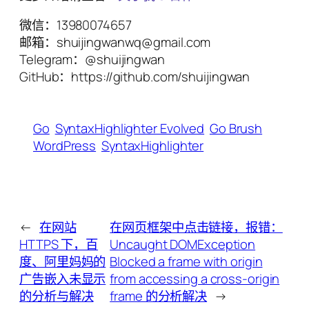
微信：13980074657
邮箱：shuijingwanwq@gmail.com
Telegram：@shuijingwan
GitHub：https://github.com/shuijingwan
Go
SyntaxHighlighter Evolved
Go Brush
WordPress
SyntaxHighlighter
←
在网站
在网页框架中点击链接，报错：
HTTPS 下，百
Uncaught DOMException
度、阿里妈妈的
Blocked a frame with origin
广告嵌入未显示
from accessing a cross-origin
的分析与解决
frame 的分析解决
→