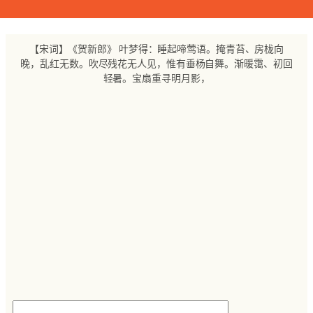
跳
至
内
【宋词】《贺新郎》 叶梦得：睡起啼莺语。掩青苔、房栊向
容
晚，乱红无数。吹尽残花无人见，惟有垂杨自舞。渐暖霭、初回
轻暑。宝扇重寻明月影，
搜