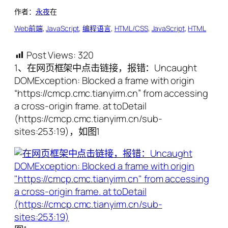
作者：
永夜
在
Web前端
, 
JavaScript
, 
编程语言
, 
HTML/CSS
, 
JavaScript
, 
HTML
Post Views:
320
1、在网页框架中点击链接，报错：Uncaught
DOMException: Blocked a frame with origin
“https://cmcp.cmc.tianyirm.cn” from accessing
a cross-origin frame. at toDetail
(https://cmcp.cmc.tianyirm.cn/sub-
sites:253:19)，如图1