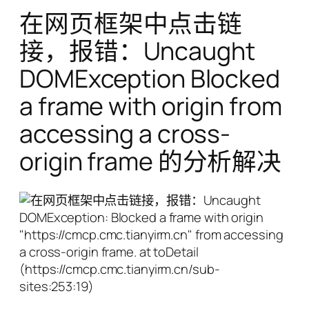
在网页框架中点击链
接，报错：Uncaught
DOMException Blocked
a frame with origin from
accessing a cross-
origin frame 的分析解决