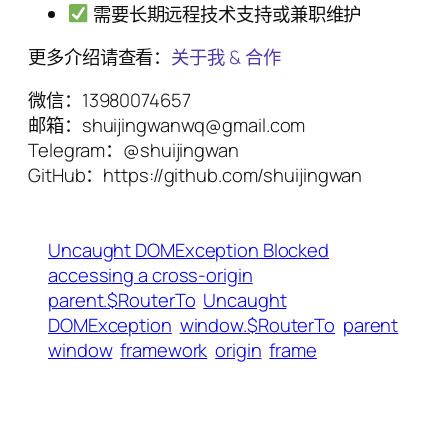
需要长期远程技术支持或兼职维护
更多介绍请查看：
关于我 & 合作
微信：13980074657
邮箱：shuijingwanwq@gmail.com
Telegram：@shuijingwan
GitHub：https://github.com/shuijingwan
Uncaught DOMException Blocked
accessing a cross-origin
parent.$RouterTo
Uncaught
DOMException
window.$RouterTo
parent
window
framework
origin
frame