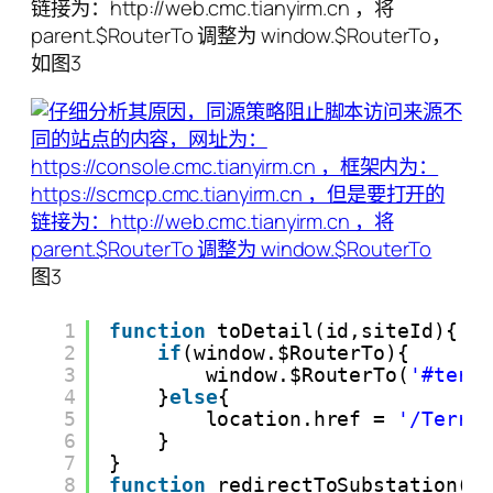
链接为：http://web.cmc.tianyirm.cn ，将
parent.$RouterTo 调整为 window.$RouterTo，
如图3
图3
1
function
toDetail(id,siteId){
2
if
(window.$RouterTo){
3
window.$RouterTo(
'#terr
4
}
else
{
5
location.href = 
'/Terra
6
}
7
}
8
function
redirectToSubstation(n