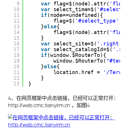
9
var
flag=$(node).attr(
'flag
10
var
select_time=$(
'#select_
11
if
(node==undefined){
12
flag=$(
'#select_type'
).
13
}
else
{
14
flag=$(node).attr(
'flag
15
}
16
var
select_site=$(
'.right--
17
var
select_catalogId=$(
'.ri
18
if
(window.$RouterTo){
19
window.$RouterTo(
"#terr
20
}
else
{
21
location.href = 
'/Terra
22
}
23
}
4、在网页框架中点击链接，已经可以正常打开：
http://web.cmc.tianyirm.cn ，如图4