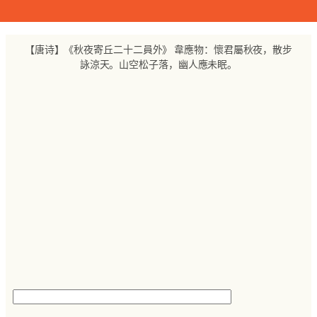
跳
至
内
【唐诗】《秋夜寄丘二十二員外》 韋應物：懷君屬秋夜，散步
容
詠涼天。山空松子落，幽人應未眠。
搜
索