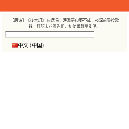
跳
至
内
【唐诗】《後宮詞》 白居易：淚濕羅巾夢不成，夜深前殿按歌
容
聲。紅顏未老恩先斷，斜倚薰籠坐到明。
搜
索
中文 (中国)