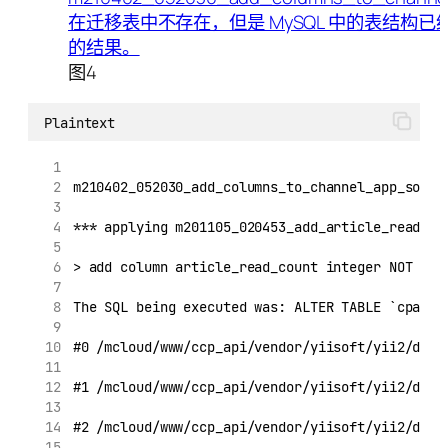
图4
Plaintext
m210402_052030_add_columns_to_channel_app_sourc
*** applying m201105_020453_add_article_read_co
> add column article_read_count integer NOT NU
The SQL being executed was: ALTER TABLE `cpa_c
#0 /mcloud/www/ccp_api/vendor/yiisoft/yii2/db/C
#1 /mcloud/www/ccp_api/vendor/yiisoft/yii2/db/C
#2 /mcloud/www/ccp_api/vendor/yiisoft/yii2/db/M