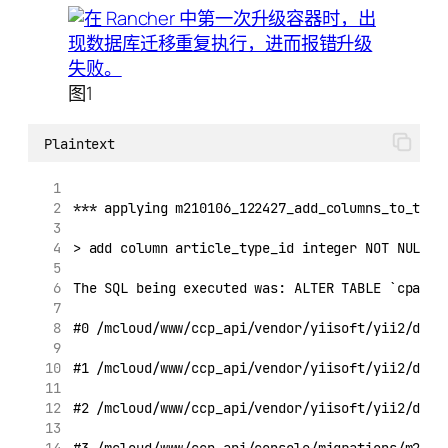
图1
Plaintext
*** applying m210106_122427_add_columns_to_task
> add column article_type_id integer NOT NULL 
The SQL being executed was: ALTER TABLE `cpa_t
#0 /mcloud/www/ccp_api/vendor/yiisoft/yii2/db/C
#1 /mcloud/www/ccp_api/vendor/yiisoft/yii2/db/C
#2 /mcloud/www/ccp_api/vendor/yiisoft/yii2/db/M