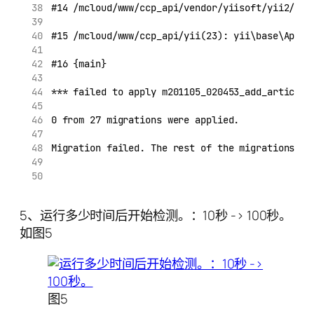
#14 /mcloud/www/ccp_api/vendor/yiisoft/yii2/bas
#15 /mcloud/www/ccp_api/yii(23): yii\base\Appli
#16 {main}
*** failed to apply m201105_020453_add_article_
0 from 27 migrations were applied.
Migration failed. The rest of the migrations ar
5、运行多少时间后开始检测。：10秒 -> 100秒。
如图5
图5