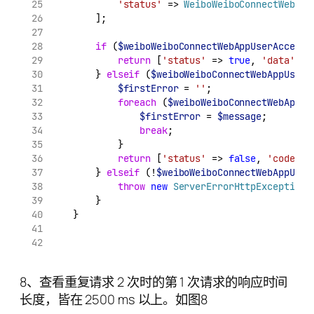
'status'
 => 
WeiboWeiboConnectWebApp
        ];
if
 (
$weiboWeiboConnectWebAppUserAccessT
return
 [
'status'
 => 
true
, 
'data'
 =>
        } 
elseif
 (
$weiboWeiboConnectWebAppUserA
$firstError
 = 
''
;
foreach
 (
$weiboWeiboConnectWebAppUs
$firstError
 = 
$message
;
break
;
            }
return
 [
'status'
 => 
false
, 
'code'
 =
        } 
elseif
 (!
$weiboWeiboConnectWebAppUser
throw
new
ServerErrorHttpException
(
        }
    }
8、查看重复请求 2 次时的第 1 次请求的响应时间
长度，皆在 2500 ms 以上。如图8