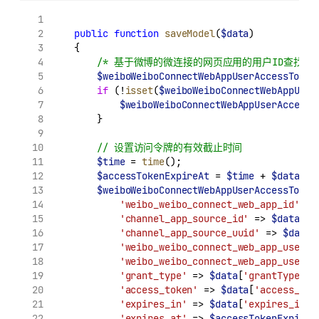
public
function
saveModel
(
$data
)
    {
/* 基于微博的微连接的网页应用的用户ID查找状
$weiboWeiboConnectWebAppUserAccessToken
if
 (!
isset
(
$weiboWeiboConnectWebAppUser
$weiboWeiboConnectWebAppUserAccessT
        }
// 设置访问令牌的有效截止时间
$time
 = 
time
();
$accessTokenExpireAt
 = 
$time
 + 
$data
[
'e
$weiboWeiboConnectWebAppUserAccessToken
'weibo_weibo_connect_web_app_id'
 =>
'channel_app_source_id'
 => 
$data
[
'c
'channel_app_source_uuid'
 => 
$data
[
'weibo_weibo_connect_web_app_user_i
'weibo_weibo_connect_web_app_user_u
'grant_type'
 => 
$data
[
'grantType'
],
'access_token'
 => 
$data
[
'access_tok
'expires_in'
 => 
$data
[
'expires_in'
]
'expires_at'
 => 
$accessTokenExpireA