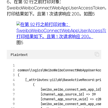
6、在第 92 行之前打印对象：
$weiboWeiboConnectWebAppUserAccessToken
打印结果如下。且第 1 次请求响应 200。如图5
图5
Plaintext
common\logics\WeiboWeiboConnectWebAppUserAccess
(
    [_attributes:yii\db\BaseActiveRecord:privat
        (
            [weibo_weibo_connect_web_app_id] =>
            [channel_app_source_id] => 39
            [channel_app_source_uuid] => c28915
            [weibo_weibo_connect_web_app_user_i