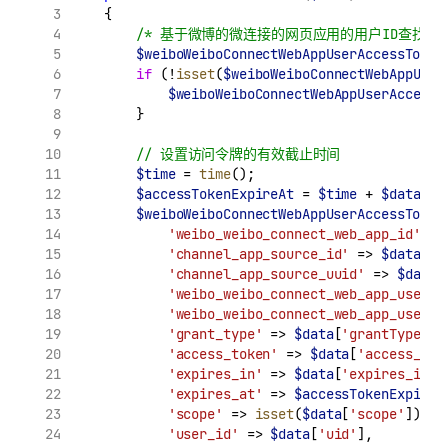
    {
/* 基于微博的微连接的网页应用的用户ID查找状
$weiboWeiboConnectWebAppUserAccessToken
if
 (!
isset
(
$weiboWeiboConnectWebAppUser
$weiboWeiboConnectWebAppUserAccessT
        }
// 设置访问令牌的有效截止时间
$time
 = 
time
();
$accessTokenExpireAt
 = 
$time
 + 
$data
[
'e
$weiboWeiboConnectWebAppUserAccessToken
'weibo_weibo_connect_web_app_id'
 =>
'channel_app_source_id'
 => 
$data
[
'c
'channel_app_source_uuid'
 => 
$data
[
'weibo_weibo_connect_web_app_user_i
'weibo_weibo_connect_web_app_user_u
'grant_type'
 => 
$data
[
'grantType'
],
'access_token'
 => 
$data
[
'access_tok
'expires_in'
 => 
$data
[
'expires_in'
]
'expires_at'
 => 
$accessTokenExpireA
'scope'
 => 
isset
(
$data
[
'scope'
]) ? 
'user_id'
 => 
$data
[
'uid'
],