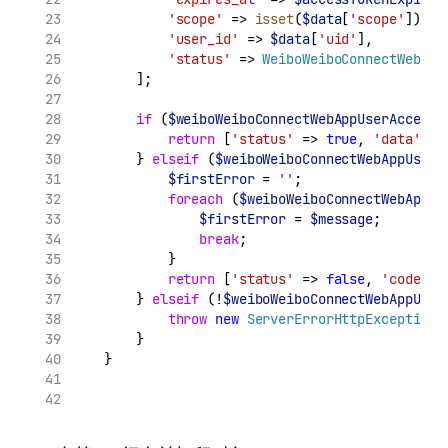
'scope'
 => 
isset
(
$data
[
'scope'
]) ? 
'user_id'
 => 
$data
[
'uid'
],
'status'
 => 
WeiboWeiboConnectWebApp
        ];
if
 (
$weiboWeiboConnectWebAppUserAccessT
return
 [
'status'
 => 
true
, 
'data'
 =>
        } 
elseif
 (
$weiboWeiboConnectWebAppUserA
$firstError
 = 
''
;
foreach
 (
$weiboWeiboConnectWebAppUs
$firstError
 = 
$message
;
break
;
            }
return
 [
'status'
 => 
false
, 
'code'
 =
        } 
elseif
 (!
$weiboWeiboConnectWebAppUser
throw
new
ServerErrorHttpException
(
        }
    }