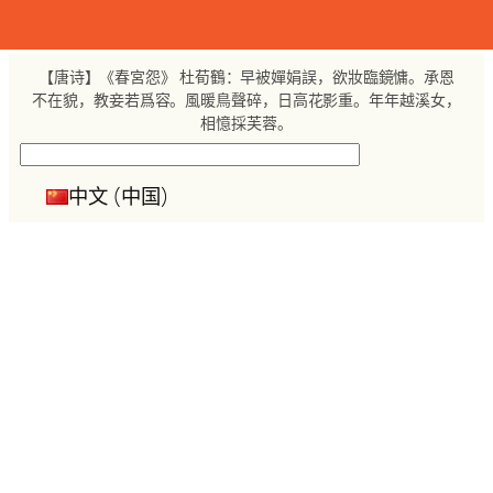
跳
至
内
【唐诗】《春宮怨》 杜荀鶴：早被嬋娟誤，欲妝臨鏡慵。承恩
容
不在貌，教妾若爲容。風暖鳥聲碎，日高花影重。年年越溪女，
相憶採芙蓉。
搜
索
中文 (中国)