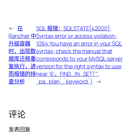
←
在
SQL 报错：SQLSTATE[42000]:
Rancher 中
Syntax error or access violation:
升级容器
1064 You have an error in your SQL
时，出现数
syntax; check the manual that
据库迁移重
corresponds to your MySQL server
复执行，进
version for the right syntax to use
而报错的排
near ‘6’，FIND_IN_SET(”’,
查分析
`pa_plan`.`keyword`)
→
评论
发表回复