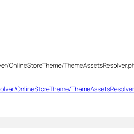
ver/OnlineStoreTheme/ThemeAssetsReso