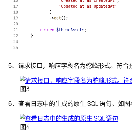
'created_at as createdAt'
,
'updated_at as updatedAt'
            )
            ->
get
();
return
$themeAssets
;
    }
5、请求接口，响应字段名为驼峰形式。符合
图3
6、查看日志中的生成的原生 SQL 语句。如图
图4