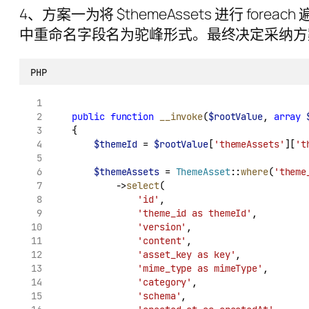
4、方案一为将 $themeAssets 进行 f
中重命名字段名为驼峰形式。最终决定采纳方
PHP
public
function
__invoke
(
$rootValue
, 
array
    {
$themeId
 = 
$rootValue
[
'themeAssets'
][
't
$themeAssets
 = 
ThemeAsset
::
where
(
'theme
            ->
select
(
'id'
,
'theme_id as themeId'
,
'version'
,
'content'
,
'asset_key as key'
,
'mime_type as mimeType'
,
'category'
,
'schema'
,