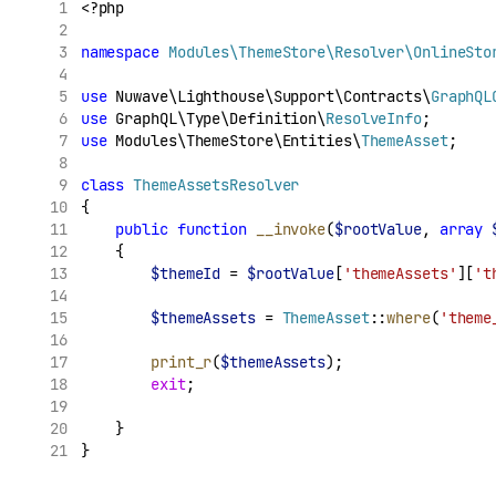
<?php
namespace
Modules\ThemeStore\Resolver\OnlineSto
use
 Nuwave\Lighthouse\Support\Contracts\
GraphQL
use
 GraphQL\Type\Definition\
ResolveInfo
;
use
 Modules\ThemeStore\Entities\
ThemeAsset
;
class
ThemeAssetsResolver
{
public
function
__invoke
(
$rootValue
, 
array
    {
$themeId
 = 
$rootValue
[
'themeAssets'
][
't
$themeAssets
 = 
ThemeAsset
::
where
(
'theme
print_r
(
$themeAssets
);
exit
;
    }
}