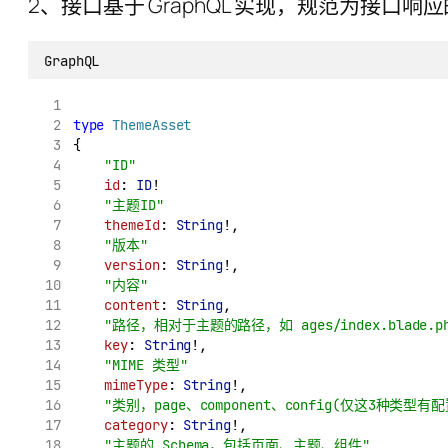
2、接口基于 GraphQL 实现，规范为接口
GraphQL
type
ThemeAsset
{
"ID"
id
: 
ID
!
"主题ID"
themeId
: 
String
!,
"版本"
version
: 
String
!,
"内容"
content
: 
String
,
"路径，相对于主题的路径，如 ages/index.blade.ph
key
: 
String
!,
"MIME 类型"
mimeType
: 
String
!,
"类别，page、component、config(仅这3种类型有配置
category
: 
String
!,
"主题的 Schema，包括页面、主题、组件"