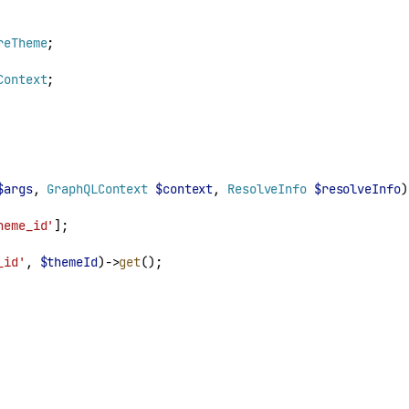
reTheme
;
Context
;
$args
, 
GraphQLContext
$context
, 
ResolveInfo
$resolveInfo
)
heme_id'
];
_id'
, 
$themeId
)->
get
();