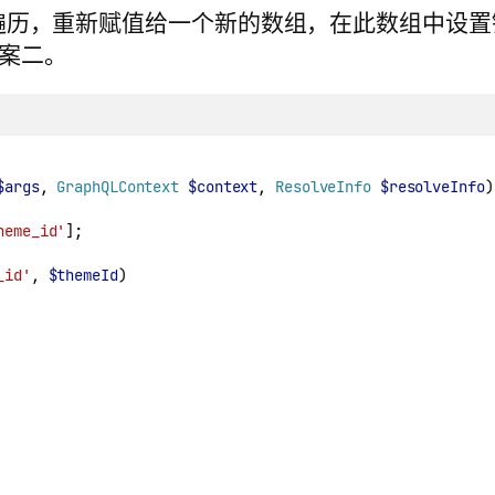
oreach 遍历，重新赋值给一个新的数组，在此数组中设
案二。
$args
, 
GraphQLContext
$context
, 
ResolveInfo
$resolveInfo
)
heme_id'
];
_id'
, 
$themeId
)