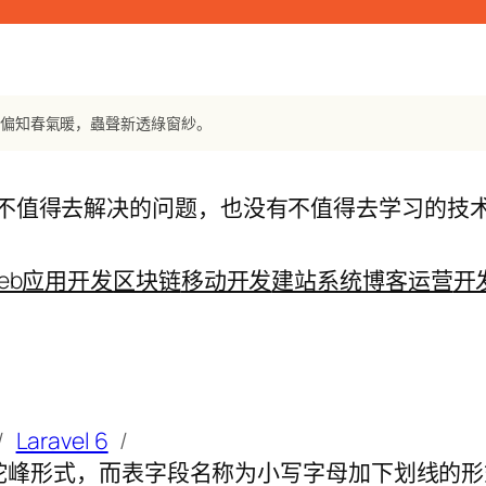
夜偏知春氣暖，蟲聲新透綠窗紗。
不值得去解决的问题，也没有不值得去学习的技
eb应用开发
区块链
移动开发
建站系统
博客运营
开
Laravel 6
段名称为驼峰形式，而表字段名称为小写字母加下划线