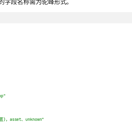
响应的字段名称需为驼峰形式。
p"
)，asset、unknown"