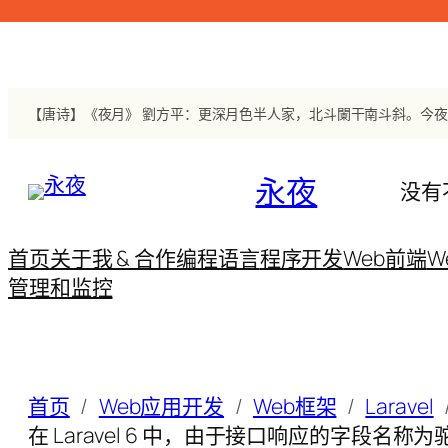
跳
至
内
容
【唐诗】《夜月》 劉方平：更深月色半人家，北斗闌干南斗斜。今
永夜
没有
首页
关于我 & 合作
编程语言
程序开发
Web前端
W
管理和监控
首页
Web应用开发
Web框架
Laravel
在 Laravel 6 中，由于接口响应的字