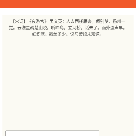
跳
至
内
【宋词】《夜游宫》 吴文英：人去西楼雁杳。叙别梦、扬州一
容
觉。云澹星疏楚山晓。听啼乌，立河桥，话未了。雨外蛩声早。
细织就、霜丝多少。说与萧娘未知道。
搜