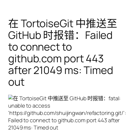
在 TortoiseGit 中推送至
GitHub 时报错：Failed
to connect to
github.com port 443
after 21049 ms: Timed
out