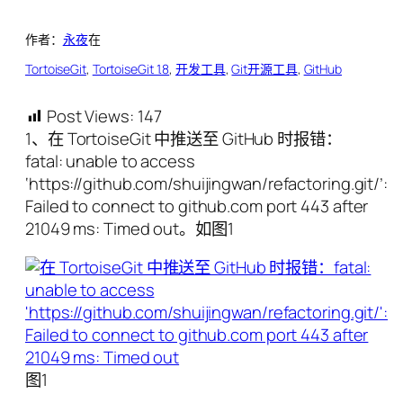
作者：
永夜
在
TortoiseGit
, 
TortoiseGit 1.8
, 
开发工具
, 
Git开源工具
, 
GitHub
Post Views:
147
1、在 TortoiseGit 中推送至 GitHub 时报错：
fatal: unable to access
‘https://github.com/shuijingwan/refactoring.git/’:
Failed to connect to github.com port 443 after
21049 ms: Timed out。如图1
图1