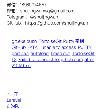
微信：13980074657
邮箱：shuijingwanwq@gmail.com
Telegram：@shuijingwan
GitHub：https://github.com/shuijingwan
git.exe push
TortoiseGit
Putty 密钥
GitHub
FATAL
unable to access
PuTTY
port 443
autoload
timed out
TortoiseGit
1.8
Failed to connect to github.com
after
21049 ms
←
在
Laravel
6 的队