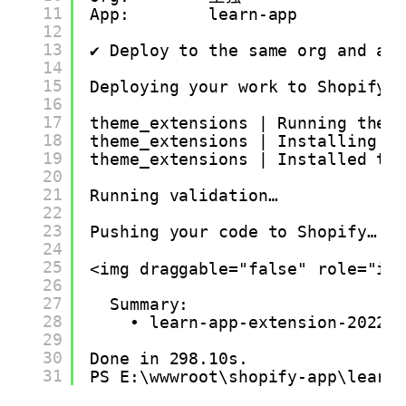
11
App:        learn-app
12
13
✔ Deploy to the same org and ap
14
15
Deploying your work to Shopify 
16
17
theme_extensions | Running them
18
theme_extensions | Installing t
19
theme_extensions | Installed th
20
21
Running validation…
22
23
Pushing your code to Shopify…
24
25
<img draggable="false" role="im
26
27
Summary:
28
• learn-app-extension-20221
29
30
Done in 298.10s.
31
PS E:\wwwroot\shopify-app\learn