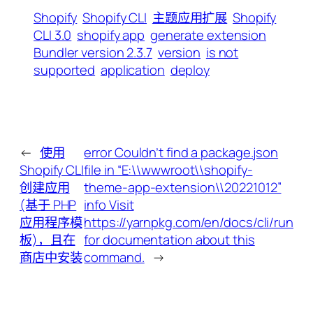
Shopify
Shopify CLI
主题应用扩展
Shopify
CLI 3.0
shopify app
generate extension
Bundler version 2.3.7
version
is not
supported
application
deploy
←
使用
error Couldn’t find a package.json
Shopify CLI
file in “E:\\wwwroot\\shopify-
创建应用
theme-app-extension\\20221012”
(基于 PHP
info Visit
应用程序模
https://yarnpkg.com/en/docs/cli/run
板)，且在
for documentation about this
商店中安装
command.
→