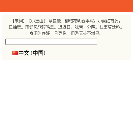
跳
至
内
【宋词】《小重山》 章良能：柳暗花明春事深。小阑红芍药，
容
已抽簪。雨馀风软碎鸣禽。迟迟日，犹带一分阴。往事莫沈吟。
身闲时序好，且登临。旧游无处不堪寻。
搜
索
中文 (中国)