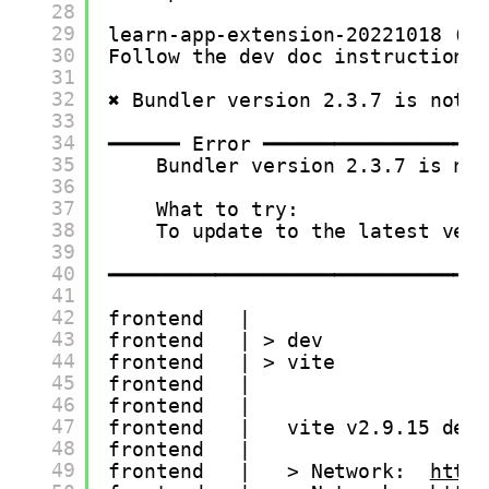
28
29
learn-app-extension-20221018 (T
30
Follow the dev doc instructions 
31
32
✖ Bundler version 2.3.7 is not 
33
34
━━━━━━ Error ━━━━━━━━━━━━━━━━━━
35
Bundler version 2.3.7 is no
36
37
What to try:
38
To update to the latest ver
39
40
━━━━━━━━━━━━━━━━━━━━━━━━━━━━━━━
41
42
frontend   |
43
frontend   | > dev
44
frontend   | > vite
45
frontend   |
46
frontend   |
47
frontend   |   vite v2.9.15 dev
48
frontend   |
49
frontend   |   > Network:  
http