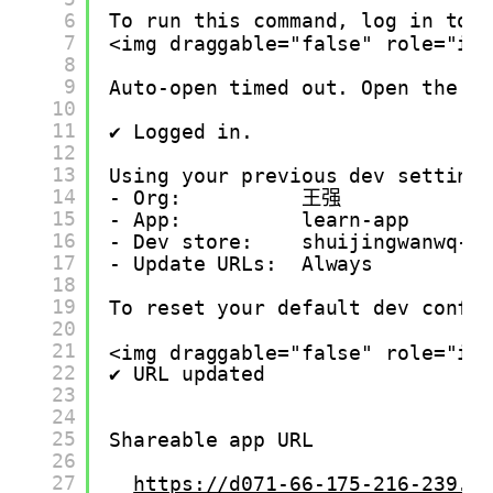
6
To run this command, log in to 
7
<img draggable="false" role="im
8
9
Auto-open timed out. Open the lo
10
11
✔ Logged in.
12
13
Using your previous dev setting
14
- Org:          王强
15
- App:          learn-app
16
- Dev store:    shuijingwanwq-d
17
- Update URLs:  Always
18
19
To reset your default dev confi
20
21
<img draggable="false" role="im
22
✔ URL updated
23
24
25
Shareable app URL
26
27
https://d071-66-175-216-239.n