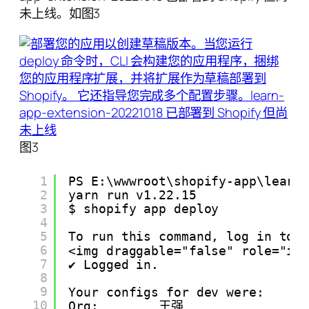
未上线。如图3
图3
1
PS E:\wwwroot\shopify-app\learn
2
yarn run v1.22.15
3
$ shopify app deploy
4
5
To run this command, log in to 
6
<img draggable="false" role="im
7
✔ Logged in.
8
9
Your configs for dev were:
10
Org:        王强