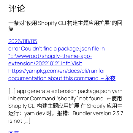
评论
一条对“使用 Shopify CLI 构建主题应用扩展”的回
复
2026/08/05
error Couldn't find a package.json file in
"E:\wwwroot\shopify-theme-app-
extension\20221012" info Visit
https://yarnpkg.com/en/docs/cli/run for
documentation about this command. – 永夜
[…] app generate extension package.json yarn
init error Command “shopify” not found. ←使用
Shopify CLI 构建主题应用扩展 在 Shopify 应用中
运行：yarn dev 时，报错：Bundler version 2.3.7
is not […]