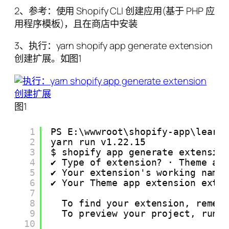
2、参考：使用 Shopify CLI 创建应用(基于 PHP 应
用程序模板)，且在商店中安装
3、执行：yarn shopify app generate extension
创建扩展。如图1
图1
1
PS E:\wwwroot\shopify-app\learn
2
yarn run v1.22.15
3
$ shopify app generate extensio
4
✔ Type of extension? · Theme ap
5
✔ Your extension's working name
6
✔ Your Theme app extension exte
7
8
To find your extension, remem
9
To preview your project, run 
10