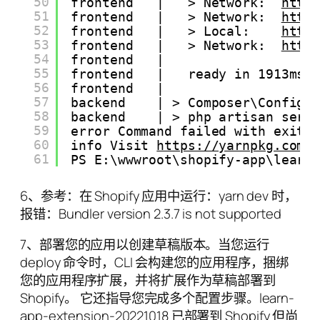
50
frontend   |   > Network:  
http
51
frontend   |   > Network:  
http
52
frontend   |   > Local:    
http
53
frontend   |   > Network:  
http
54
frontend   |
55
frontend   |   ready in 1913ms.
56
frontend   |
57
backend    | > Composer\Config:
58
backend    | > php artisan serv
59
error Command failed with exit 
60
info Visit 
https://yarnpkg.com/
61
PS E:\wwwroot\shopify-app\learn
6、参考：在 Shopify 应用中运行：yarn dev 时，
报错：Bundler version 2.3.7 is not supported
7、部署您的应用以创建草稿版本。当您运行
deploy 命令时，CLI 会构建您的应用程序，捆绑
您的应用程序扩展，并将扩展作为草稿部署到
Shopify。 它还指导您完成多个配置步骤。learn-
app-extension-20221018 已部署到 Shopify 但尚