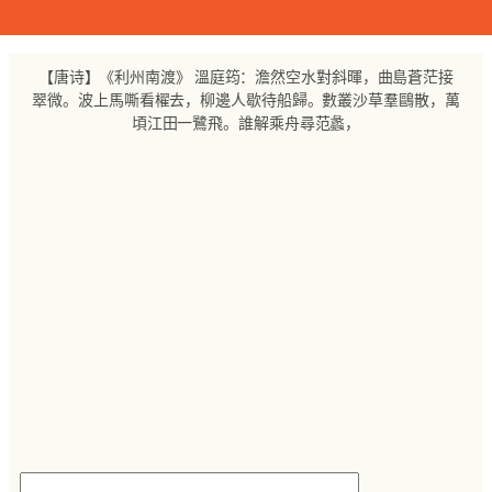
跳
至
内
【唐诗】《利州南渡》 溫庭筠：澹然空水對斜暉，曲島蒼茫接
容
翠微。波上馬嘶看櫂去，柳邊人歇待船歸。數叢沙草羣鷗散，萬
頃江田一鷺飛。誰解乘舟尋范蠡，
搜