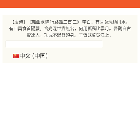
跳
至
内
【唐诗】《雜曲歌辭 行路難三首 三》 李白：有耳莫洗潁川水，
容
有口莫食首陽蕨。含光混世貴無名，何用孤高比雲月。吾觀自古
賢達人，功成不退皆殞身。子胥既棄吳江上，
搜
索
中文 (中国)