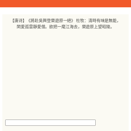
跳
至
内
【唐诗】《將赴吳興登樂遊原一絕》 杜牧：清時有味是無能，
容
閑愛孤雲靜愛僧。欲把一麾江海去，樂遊原上望昭陵。
搜
索