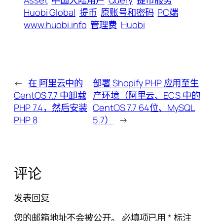
Asset
中国大陆用户
Query
提币服务
Huobi Global
提币
原账号和密码
PC端
www.huobi.info
管理费
Huobi
←
在 阿里云中的
部署 Shopify PHP 应用至生
CentOS 7.7 中卸载
产环境（阿里云、ECS 中的
PHP 7.4，然后安装
CentOS 7.7 64位、MySQL
PHP 8
5.7）
→
评论
发表回复
您的邮箱地址不会被公开。
必填项已用
*
标注