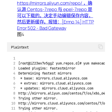
图4
Plaintext
[root@iZ23wv7v5ggZ yum.repos.d]# yum makecache
Loaded plugins: fastestmirror
Determining fastest mirrors
 * base: mirrors.cloud.aliyuncs.com
 * extras: mirrors.cloud.aliyuncs.com
 * updates: mirrors.cloud.aliyuncs.com
http://mirrors.aliyun.com/centos/7/os/x86_64/re
Trying other mirror.
http://mirrors.cloud.aliyuncs.com/centos/7/os/x
Trying other mirror.