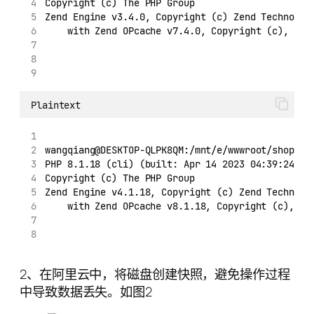
Copyright (c) The PHP Group
Zend Engine v3.4.0, Copyright (c) Zend Technolog
    with Zend OPcache v7.4.0, Copyright (c), by 
Plaintext
wangqiang@DESKTOP-QLPK8QM:/mnt/e/wwwroot/shopify
PHP 8.1.18 (cli) (built: Apr 14 2023 04:39:24) (
Copyright (c) The PHP Group
Zend Engine v4.1.18, Copyright (c) Zend Technolo
    with Zend OPcache v8.1.18, Copyright (c), by
2、在阿里云中，将磁盘创建快照，避免操作过程
中导致数据丢失。如图2