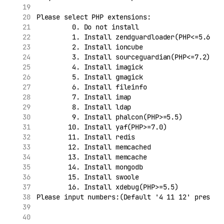
Please select PHP extensions:
         0. Do not install
         1. Install zendguardloader(PHP<=5.6)
         2. Install ioncube
         3. Install sourceguardian(PHP<=7.2)
         4. Install imagick
         5. Install gmagick
         6. Install fileinfo
         7. Install imap
         8. Install ldap
         9. Install phalcon(PHP>=5.5)
        10. Install yaf(PHP>=7.0)
        11. Install redis
        12. Install memcached
        13. Install memcache
        14. Install mongodb
        15. Install swoole
        16. Install xdebug(PHP>=5.5)
Please input numbers:(Default '4 11 12' press E