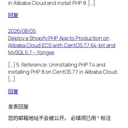
in Alibaba Cloud and install PHP 8. […]
回复
2026/08/05
Deploy a Shopify PHP App to Production on
Alibaba Cloud ECS with CentOS 7.7 64-bit and
MySQL 5.7 – Yongye
[…] 5. Reference: Uninstalling PHP 7.4 and
installing PHP 8 on CentOS 7.7 in Alibaba Cloud.
[…]
回复
发表回复
您的邮箱地址不会被公开。
必填项已用
*
标注