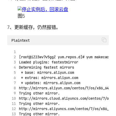
图5
7、更新缓存，仍然报错。
Plaintext
[root@iZ23wv7v5ggZ yum.repos.d]# yum makecache
Loaded plugins: fastestmirror
Determining fastest mirrors
 * base: mirrors.aliyun.com
 * extras: mirrors.aliyun.com
 * updates: mirrors.aliyun.com
http://mirrors.aliyun.com/centos/7/os/x86_64/re
Trying other mirror.
http://mirrors.cloud.aliyuncs.com/centos/7/os/x
Trying other mirror.
http://mirrors.aliyuncs.com/centos/7/os/x86_64/
Trying other mirror.