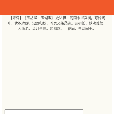
跳
至
内
【宋词】《玉胡蝶・玉蝴蝶》 史达祖：晚雨未摧宫树，可怜闲
容
叶，犹抱凉蝉。短景归秋，吟思又接愁边。漏初长、梦魂难禁，
人渐老、风月俱寒。想幽欢。土花庭，虫网阑干。
搜