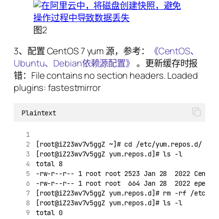
图2
3、配置 CentOS 7 yum 源，参考：
《CentOS、
Ubuntu、Debian依赖源配置》
。更新缓存时报
错：File contains no section headers. Loaded
plugins: fastestmirror
Plaintext
[root@iZ23wv7v5ggZ ~]# cd /etc/yum.repos.d/
[root@iZ23wv7v5ggZ yum.repos.d]# ls -l
total 8
-rw-r--r-- 1 root root 2523 Jan 28  2022 CentOS
-rw-r--r-- 1 root root  664 Jan 28  2022 epel.r
[root@iZ23wv7v5ggZ yum.repos.d]# rm -rf /etc/yu
[root@iZ23wv7v5ggZ yum.repos.d]# ls -l
total 0