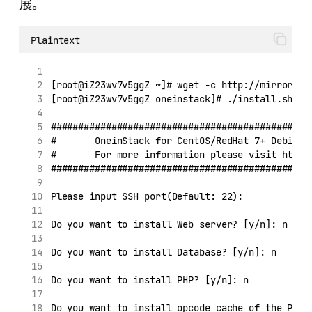
展。
Plaintext
[root@iZ23wv7v5ggZ ~]# wget -c http://mirrors.l
[root@iZ23wv7v5ggZ oneinstack]# ./install.sh
###############################################
#       OneinStack for CentOS/RedHat 7+ Debian 
#       For more information please visit https
###############################################
Please input SSH port(Default: 22):
Do you want to install Web server? [y/n]: n
Do you want to install Database? [y/n]: n
Do you want to install PHP? [y/n]: n
Do you want to install opcode cache of the PHP?