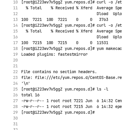
[root@iZ23wv7v5ggZ yum.repos.d]# curl -o /etc/y
  % Total    % Received % Xferd  Average Speed 
                                 Dload  Upload 
100  7221  100  7221    0     0   3763      0  
[root@iZ23wv7v5ggZ yum.repos.d]# curl -o /etc/y
  % Total    % Received % Xferd  Average Speed 
                                 Dload  Upload 
100  7215  100  7215    0     0  11531      0 -
[root@iZ23wv7v5ggZ yum.repos.d]# yum makecache
Loaded plugins: fastestmirror
File contains no section headers.
file: file:///etc/yum.repos.d/CentOS-Base.repo,
'\n'
[root@iZ23wv7v5ggZ yum.repos.d]# ls -l
total 16
-rw-r--r-- 1 root root 7221 Jun  6 14:32 CentOS
-rw-r--r-- 1 root root 7215 Jun  6 14:32 epel.r
[root@iZ23wv7v5ggZ yum.repos.d]#