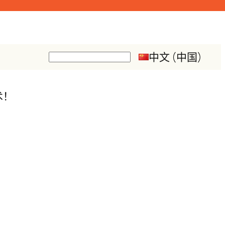
中文 (中国)
搜
索
术！