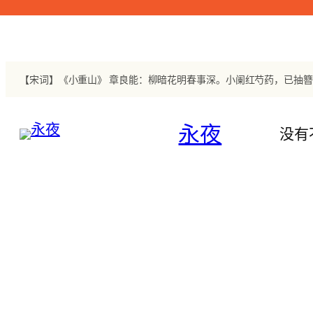
跳
至
内
容
永夜
没有