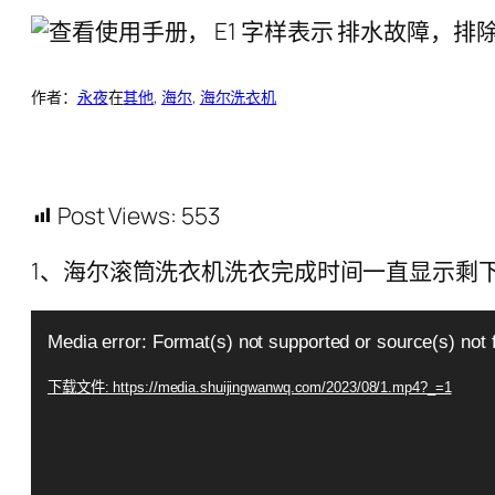
作者：
永夜
在
其他
, 
海尔
, 
海尔洗衣机
Post Views:
553
1、海尔滚筒洗衣机洗衣完成时间一直显示剩下 3
视
Media error: Format(s) not supported or source(s) not 
频
播
下载文件: https://media.shuijingwanwq.com/2023/08/1.mp4?_=1
放
器