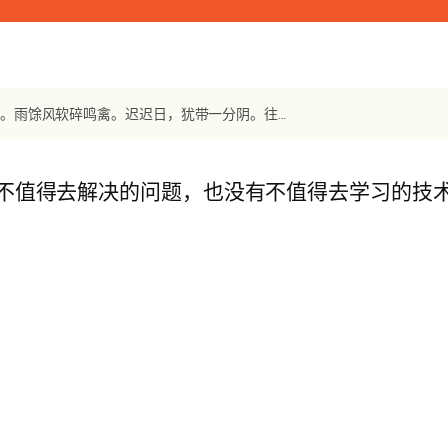
【宋词】《小重山》 章良能：柳暗花明春事深。小阑红芍药，已抽簪。雨馀风软碎鸣禽。迟迟日，犹带一分阴。往事莫沈吟。身闲时序好，且登临。旧游无处不堪寻。
不值得去解决的问题，也没有不值得去学习的技