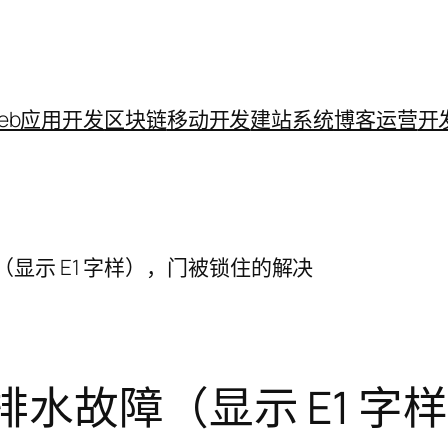
eb应用开发
区块链
移动开发
建站系统
博客运营
开
显示 E1 字样），门被锁住的解决
水故障（显示 E1 字