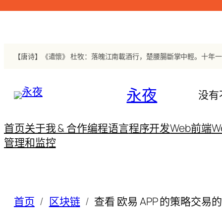
跳
至
内
容
【唐诗】《遣懷》 杜牧：落魄江南載酒行，楚腰腸斷掌中輕。十年
永夜
没有
首页
关于我 & 合作
编程语言
程序开发
Web前端
W
管理和监控
首页
区块链
查看 欧易 APP 的策略交易