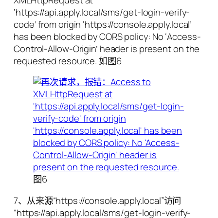
‘https://api.apply.local/sms/get-login-verify-
code’ from origin ‘https://console.apply.local’
has been blocked by CORS policy: No ‘Access-
Control-Allow-Origin’ header is present on the
requested resource. 如图6
图6
7、从来源“https://console.apply.local”访问
“https://api.apply.local/sms/get-login-verify-