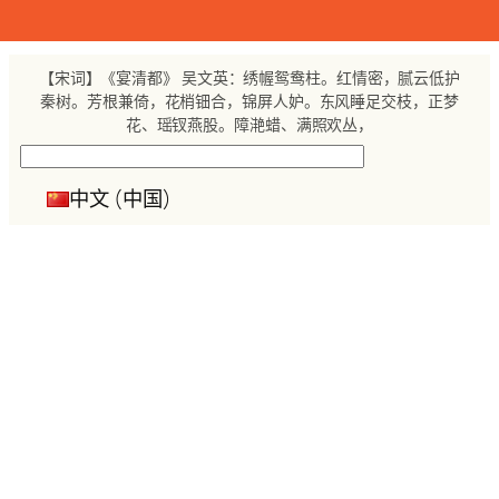
跳
至
内
【宋词】《宴清都》 吴文英：绣幄鸳鸯柱。红情密，腻云低护
容
秦树。芳根兼倚，花梢钿合，锦屏人妒。东风睡足交枝，正梦
花、瑶钗燕股。障滟蜡、满照欢丛，
搜
索
中文 (中国)