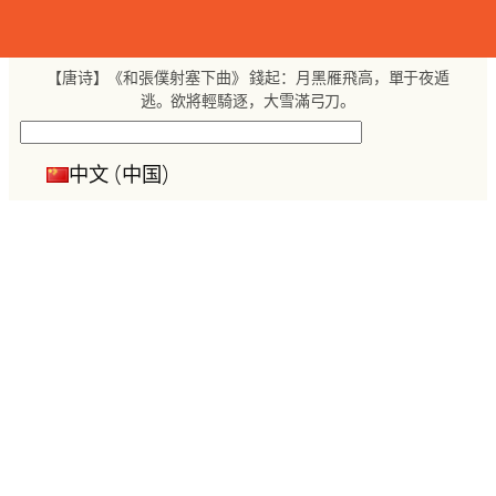
跳
至
内
【唐诗】《和張僕射塞下曲》 錢起：月黑雁飛高，單于夜遁
容
逃。欲將輕騎逐，大雪滿弓刀。
搜
索
中文 (中国)