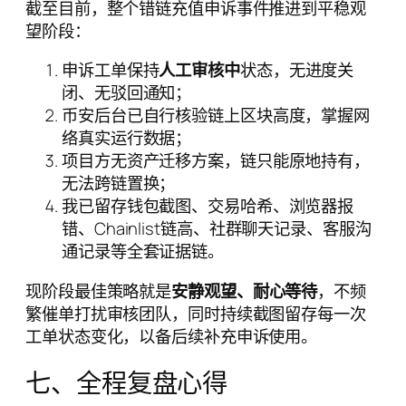
截至目前，整个错链充值申诉事件推进到平稳观
望阶段：
申诉工单保持
人工审核中
状态，无进度关
闭、无驳回通知；
币安后台已自行核验链上区块高度，掌握网
络真实运行数据；
项目方无资产迁移方案，链只能原地持有，
无法跨链置换；
我已留存钱包截图、交易哈希、浏览器报
错、Chainlist链高、社群聊天记录、客服沟
通记录等全套证据链。
现阶段最佳策略就是
安静观望、耐心等待
，不频
繁催单打扰审核团队，同时持续截图留存每一次
工单状态变化，以备后续补充申诉使用。
七、全程复盘心得