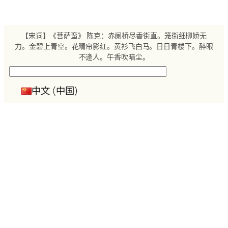
跳
至
内
【宋词】《菩萨蛮》 陈克：赤阑桥尽香街直。笼街细柳娇无
容
力。金碧上青空。花晴帘影红。黄衫飞白马。日日青楼下。醉眼
不逢人。午香吹暗尘。
搜
索
中文 (中国)