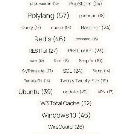
PhpStorm
(24)
phpmyadmin
(15)
Polylang
(57)
postman
(18)
Rancher
(24)
Query
(17)
queue
(16)
Redis
(46)
response
(13)
RESTful
(27)
RESTful API
(23)
Shopify
(19)
Shell
(13)
rules
(12)
SQL
(24)
SlyTranslate
(17)
String
(14)
Twenty Twenty-Five
(19)
TortoiseGit
(14)
Ubuntu
(39)
update
(20)
VPN
(17)
W3 Total Cache
(32)
Windows 10
(46)
WireGuard
(26)