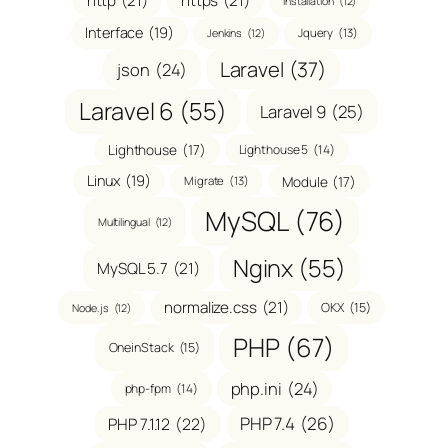
http
(21)
https
(21)
Installation
(12)
Interface
(19)
Jquery
(13)
Jenkins
(12)
Laravel
(37)
json
(24)
Laravel 6
(55)
Laravel 9
(25)
Lighthouse
(17)
Lighthouse 5
(14)
Linux
(19)
Module
(17)
Migrate
(13)
MySQL
(76)
Multilingual
(12)
Nginx
(55)
MySQL 5.7
(21)
normalize.css
(21)
OKX
(15)
Node.js
(12)
PHP
(67)
OneinStack
(15)
php.ini
(24)
php-fpm
(14)
PHP 7.4
(26)
PHP 7.1.12
(22)