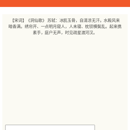
跳
至
内
【宋词】《洞仙歌》 苏轼：冰肌玉骨，自清凉无汗。水殿风来
容
暗香满。绣帘开、一点明月窥人，人未寝、枕钗横鬓乱。起来携
素手，庭户无声，时见疏星渡河汉。
搜