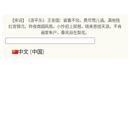
跳
至
内
【宋词】《清平乐》 王安国：留春不住。费尽莺儿语。满地残
容
红宫锦污。昨夜南园风雨。小怜初上琵琶。晓来思绕天涯。不肯
画堂朱户，春风自在梨花。
搜
索
中文 (中国)