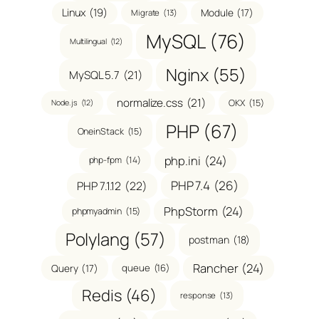
Linux
(19)
Module
(17)
Migrate
(13)
MySQL
(76)
Multilingual
(12)
Nginx
(55)
MySQL 5.7
(21)
normalize.css
(21)
OKX
(15)
Node.js
(12)
PHP
(67)
OneinStack
(15)
php.ini
(24)
php-fpm
(14)
PHP 7.4
(26)
PHP 7.1.12
(22)
PhpStorm
(24)
phpmyadmin
(15)
Polylang
(57)
postman
(18)
Rancher
(24)
Query
(17)
queue
(16)
Redis
(46)
response
(13)