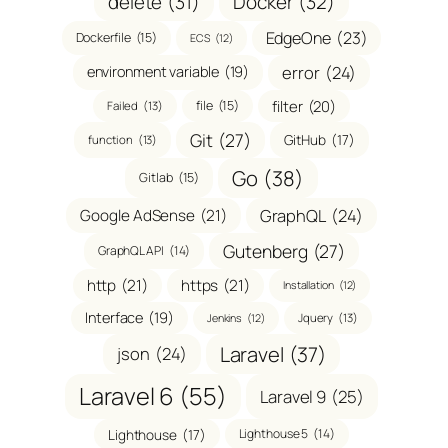
delete
(31)
Docker
(32)
EdgeOne
(23)
Dockerfile
(15)
ECS
(12)
error
(24)
environment variable
(19)
filter
(20)
file
(15)
Failed
(13)
Git
(27)
GitHub
(17)
function
(13)
Go
(38)
Gitlab
(15)
GraphQL
(24)
Google AdSense
(21)
Gutenberg
(27)
GraphQL API
(14)
http
(21)
https
(21)
Installation
(12)
Interface
(19)
Jquery
(13)
Jenkins
(12)
Laravel
(37)
json
(24)
Laravel 6
(55)
Laravel 9
(25)
Lighthouse
(17)
Lighthouse 5
(14)