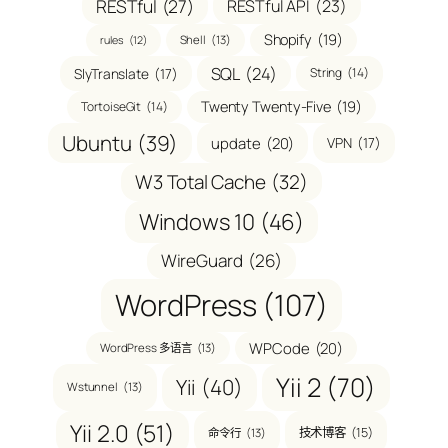
RESTful
(27)
RESTful API
(23)
Shopify
(19)
Shell
(13)
rules
(12)
SQL
(24)
SlyTranslate
(17)
String
(14)
Twenty Twenty-Five
(19)
TortoiseGit
(14)
Ubuntu
(39)
update
(20)
VPN
(17)
W3 Total Cache
(32)
Windows 10
(46)
WireGuard
(26)
WordPress
(107)
WPCode
(20)
WordPress 多语言
(13)
Yii 2
(70)
Yii
(40)
Wstunnel
(13)
Yii 2.0
(51)
技术博客
(15)
命令行
(13)