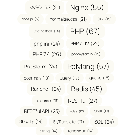
Nginx
(55)
MySQL 5.7
(21)
normalize.css
(21)
OKX
(15)
Node.js
(12)
PHP
(67)
OneinStack
(14)
php.ini
(24)
PHP 7.1.12
(22)
PHP 7.4
(26)
phpmyadmin
(15)
Polylang
(57)
PhpStorm
(24)
postman
(18)
Query
(17)
queue
(16)
Redis
(45)
Rancher
(24)
RESTful
(27)
response
(13)
RESTful API
(23)
Shell
(13)
rules
(12)
SQL
(24)
Shopify
(19)
SlyTranslate
(17)
String
(14)
TortoiseGit
(14)