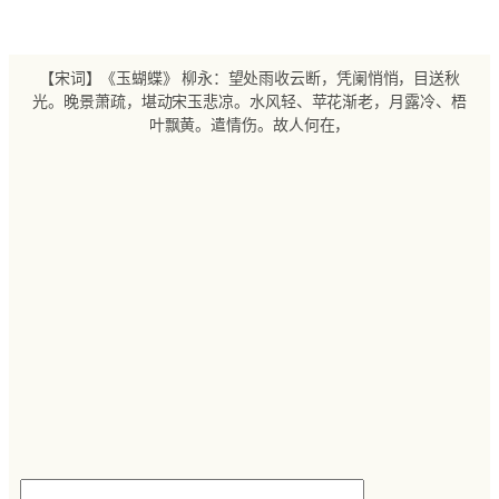
跳
至
内
【宋词】《玉蝴蝶》 柳永：望处雨收云断，凭阑悄悄，目送秋
容
光。晚景萧疏，堪动宋玉悲凉。水风轻、苹花渐老，月露冷、梧
叶飘黄。遣情伤。故人何在，
搜