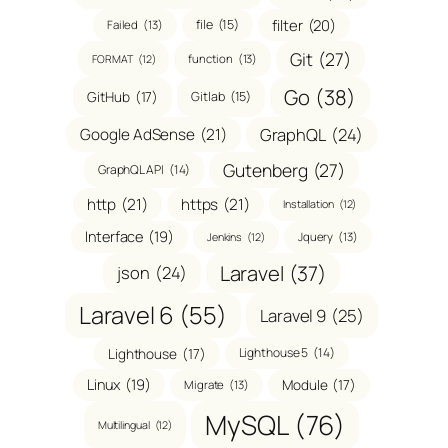
filter
(20)
file
(15)
Failed
(13)
Git
(27)
function
(13)
FORMAT
(12)
Go
(38)
GitHub
(17)
Gitlab
(15)
GraphQL
(24)
Google AdSense
(21)
Gutenberg
(27)
GraphQL API
(14)
http
(21)
https
(21)
Installation
(12)
Interface
(19)
Jquery
(13)
Jenkins
(12)
Laravel
(37)
json
(24)
Laravel 6
(55)
Laravel 9
(25)
Lighthouse
(17)
Lighthouse 5
(14)
Linux
(19)
Module
(17)
Migrate
(13)
MySQL
(76)
Multilingual
(12)