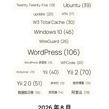
Ubuntu
(39)
Twenty Twenty-Five
(19)
update
(20)
VPN
(17)
W3 Total Cache
(30)
Windows 10
(46)
WireGuard
(26)
WordPress
(106)
WPCode
(20)
WordPress 多语言
(13)
Yii 2
(70)
Yii
(40)
Wstunnel
(13)
Yii 2.0
(51)
技术博客
(15)
命令行
(13)
阿里云
(19)
数据库迁移
(16)
浏览器
(14)
2026 年 8 月