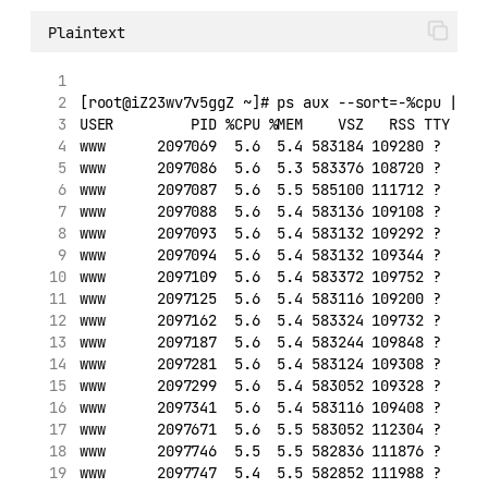
Plaintext
[root@iZ23wv7v5ggZ ~]# ps aux --sort=-%cpu | he
USER         PID %CPU %MEM    VSZ   RSS TTY    
www      2097069  5.6  5.4 583184 109280 ?     
www      2097086  5.6  5.3 583376 108720 ?     
www      2097087  5.6  5.5 585100 111712 ?     
www      2097088  5.6  5.4 583136 109108 ?     
www      2097093  5.6  5.4 583132 109292 ?     
www      2097094  5.6  5.4 583132 109344 ?     
www      2097109  5.6  5.4 583372 109752 ?     
www      2097125  5.6  5.4 583116 109200 ?     
www      2097162  5.6  5.4 583324 109732 ?     
www      2097187  5.6  5.4 583244 109848 ?     
www      2097281  5.6  5.4 583124 109308 ?     
www      2097299  5.6  5.4 583052 109328 ?     
www      2097341  5.6  5.4 583116 109408 ?     
www      2097671  5.6  5.5 583052 112304 ?     
www      2097746  5.5  5.5 582836 111876 ?     
www      2097747  5.4  5.5 582852 111988 ?     