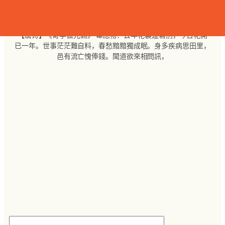
跳
至
内
【唐诗】《寄李儋元錫》 韋應物：去年花裏逢君別，今日花開
容
已一年。世事茫茫難自料，春愁黯黯獨成眠。身多疾病思田里，
邑有流亡愧俸錢。聞道欲來相問訊，
搜