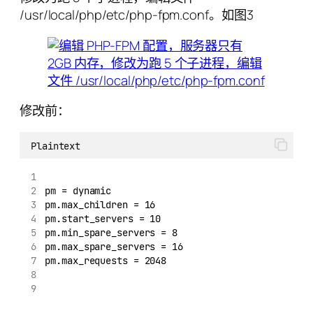
/usr/local/php/etc/php-fpm.conf。如图3
修改前：
Plaintext
pm = dynamic
pm.max_children = 16
pm.start_servers = 10
pm.min_spare_servers = 8
pm.max_spare_servers = 16
pm.max_requests = 2048