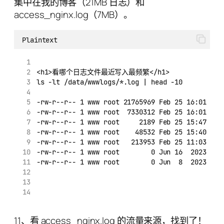
集中在我的博客（21MB 日志）和
access_nginx.log（7MB）。
Plaintext
<h1>看哪个日志文件最近写入最频繁</h1>
ls -lt /data/wwwlogs/*.log | head -10
-rw-r--r-- 1 www root 21765969 Feb 25 16:01 /da
-rw-r--r-- 1 www root  7330312 Feb 25 16:01 /da
-rw-r--r-- 1 www root     2189 Feb 25 15:47 /da
-rw-r--r-- 1 www root    48532 Feb 25 15:40 /da
-rw-r--r-- 1 www root   213953 Feb 25 11:03 /da
-rw-r--r-- 1 www root        0 Jun 16  2023 /da
-rw-r--r-- 1 www root        0 Jun  8  2023 /da
11、看 access_nginx.log 的流量来源，找到了！