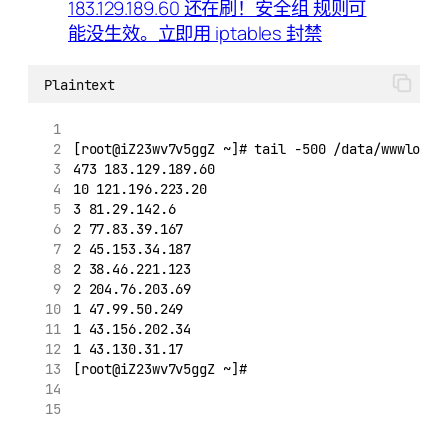
Plaintext
[root@iZ23wv7v5ggZ ~]# tail -500 /data/wwwlogs/
473 183.129.189.60
10 121.196.223.20
3 81.29.142.6
2 77.83.39.167
2 45.153.34.187
2 38.46.221.123
2 204.76.203.69
1 47.99.50.249
1 43.156.202.34
1 43.130.31.17
[root@iZ23wv7v5ggZ ~]#