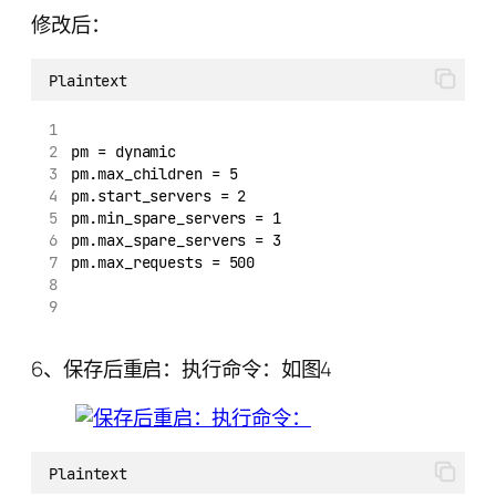
修改后：
Plaintext
pm = dynamic
pm.max_children = 5
pm.start_servers = 2
pm.min_spare_servers = 1
pm.max_spare_servers = 3
pm.max_requests = 500
6、保存后重启：执行命令：如图4
Plaintext