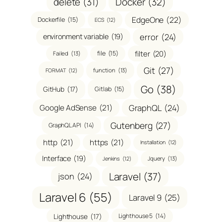
delete
(31)
Docker
(32)
EdgeOne
(22)
Dockerfile
(15)
ECS
(12)
error
(24)
environment variable
(19)
filter
(20)
file
(15)
Failed
(13)
Git
(27)
function
(13)
FORMAT
(12)
Go
(38)
GitHub
(17)
Gitlab
(15)
GraphQL
(24)
Google AdSense
(21)
Gutenberg
(27)
GraphQL API
(14)
http
(21)
https
(21)
Installation
(12)
Interface
(19)
Jquery
(13)
Jenkins
(12)
Laravel
(37)
json
(24)
Laravel 6
(55)
Laravel 9
(25)
Lighthouse
(17)
Lighthouse 5
(14)