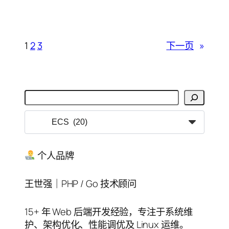
1
2
3
下一页
»
搜
索
分
类
目
录
个人品牌
王世强｜PHP / Go 技术顾问
15+ 年 Web 后端开发经验，专注于系统维
护、架构优化、性能调优及 Linux 运维。