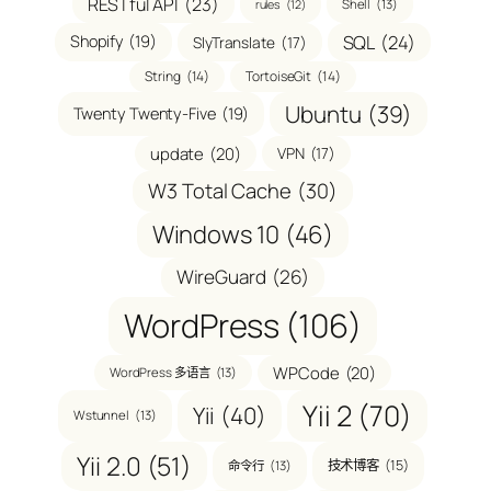
RESTful API
(23)
Shell
(13)
rules
(12)
SQL
(24)
Shopify
(19)
SlyTranslate
(17)
String
(14)
TortoiseGit
(14)
Ubuntu
(39)
Twenty Twenty-Five
(19)
update
(20)
VPN
(17)
W3 Total Cache
(30)
Windows 10
(46)
WireGuard
(26)
WordPress
(106)
WPCode
(20)
WordPress 多语言
(13)
Yii 2
(70)
Yii
(40)
Wstunnel
(13)
Yii 2.0
(51)
技术博客
(15)
命令行
(13)