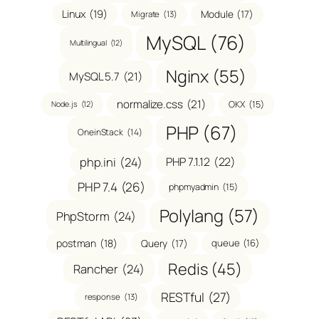
Linux
(19)
Module
(17)
Migrate
(13)
MySQL
(76)
Multilingual
(12)
Nginx
(55)
MySQL 5.7
(21)
normalize.css
(21)
OKX
(15)
Node.js
(12)
PHP
(67)
OneinStack
(14)
php.ini
(24)
PHP 7.1.12
(22)
PHP 7.4
(26)
phpmyadmin
(15)
Polylang
(57)
PhpStorm
(24)
postman
(18)
Query
(17)
queue
(16)
Redis
(45)
Rancher
(24)
RESTful
(27)
response
(13)