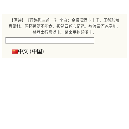
跳
至
内
【唐诗】《行路難三首 一》 李白：金樽清酒斗十千，玉盤珍羞
容
直萬錢。停杯投筯不能食，拔劒四顧心茫然。欲渡黃河冰塞川，
將登太行雪滿山。閑來垂釣碧溪上，
搜
索
中文 (中国)