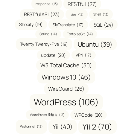
RESTful
(27)
response
(13)
RESTful API
(23)
Shell
(13)
rules
(12)
SQL
(24)
Shopify
(19)
SlyTranslate
(17)
String
(14)
TortoiseGit
(14)
Ubuntu
(39)
Twenty Twenty-Five
(19)
update
(20)
VPN
(17)
W3 Total Cache
(30)
Windows 10
(46)
WireGuard
(26)
WordPress
(106)
WPCode
(20)
WordPress 多语言
(13)
Yii 2
(70)
Yii
(40)
Wstunnel
(13)