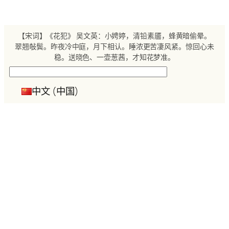
跳
至
内
【宋词】《花犯》 吴文英：小娉婷，清铅素靥，蜂黄暗偷晕。
容
翠翘敧鬓。昨夜冷中庭，月下相认。睡浓更苦凄风紧。惊回心未
稳。送晓色、一壶葱茜，才知花梦准。
搜
索
中文 (中国)