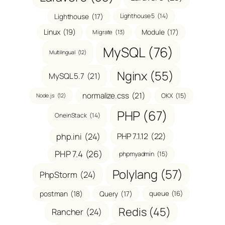
Lighthouse
(17)
Lighthouse 5
(14)
Linux
(19)
Module
(17)
Migrate
(13)
MySQL
(76)
Multilingual
(12)
Nginx
(55)
MySQL 5.7
(21)
normalize.css
(21)
OKX
(15)
Node.js
(12)
PHP
(67)
OneinStack
(14)
php.ini
(24)
PHP 7.1.12
(22)
PHP 7.4
(26)
phpmyadmin
(15)
Polylang
(57)
PhpStorm
(24)
postman
(18)
Query
(17)
queue
(16)
Redis
(45)
Rancher
(24)