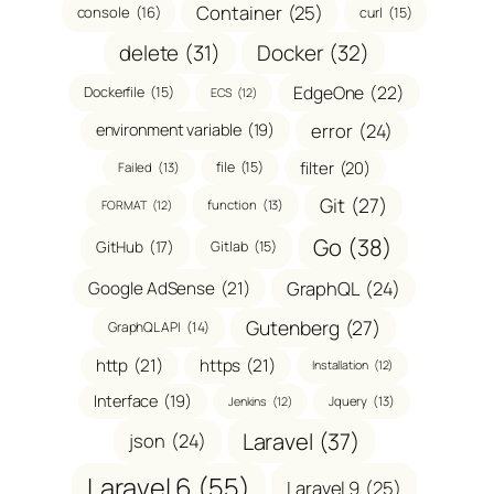
Container
(25)
console
(16)
curl
(15)
delete
(31)
Docker
(32)
EdgeOne
(22)
Dockerfile
(15)
ECS
(12)
error
(24)
environment variable
(19)
filter
(20)
file
(15)
Failed
(13)
Git
(27)
function
(13)
FORMAT
(12)
Go
(38)
GitHub
(17)
Gitlab
(15)
GraphQL
(24)
Google AdSense
(21)
Gutenberg
(27)
GraphQL API
(14)
http
(21)
https
(21)
Installation
(12)
Interface
(19)
Jquery
(13)
Jenkins
(12)
Laravel
(37)
json
(24)
Laravel 6
(55)
Laravel 9
(25)