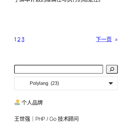
1
2
3
下一页
»
搜
索
分
类
目
录
个人品牌
王世强｜PHP / Go 技术顾问