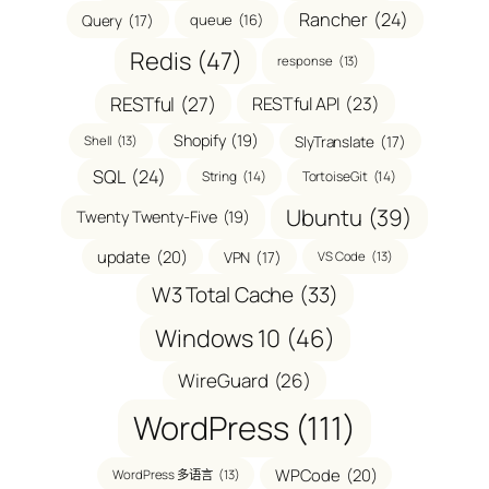
Rancher
(24)
Query
(17)
queue
(16)
Redis
(47)
response
(13)
RESTful
(27)
RESTful API
(23)
Shopify
(19)
SlyTranslate
(17)
Shell
(13)
SQL
(24)
String
(14)
TortoiseGit
(14)
Ubuntu
(39)
Twenty Twenty-Five
(19)
update
(20)
VPN
(17)
VS Code
(13)
W3 Total Cache
(33)
Windows 10
(46)
WireGuard
(26)
WordPress
(111)
WPCode
(20)
WordPress 多语言
(13)