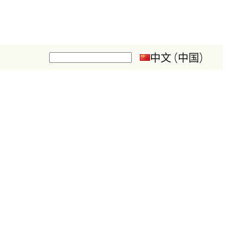
中文 (中国)
搜
索