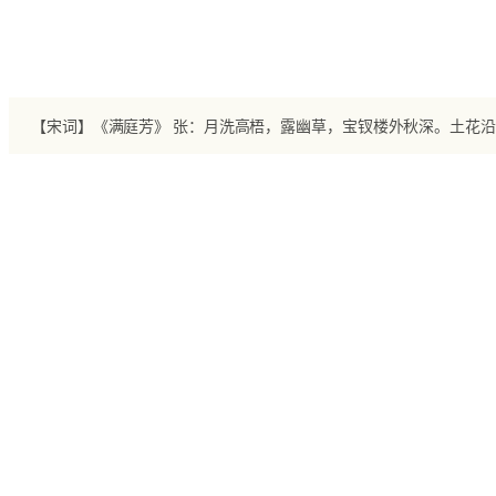
跳
至
内
容