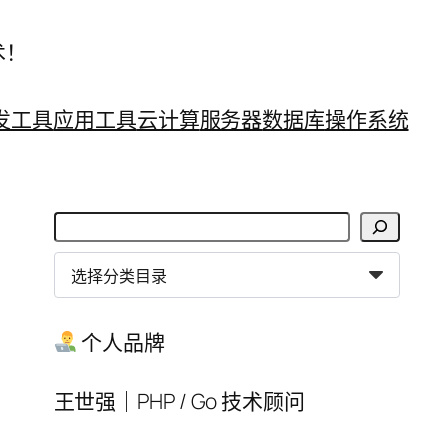
术！
发工具
应用工具
云计算
服务器
数据库
操作系统
搜
索
分
类
目
个人品牌
录
王世强｜PHP / Go 技术顾问