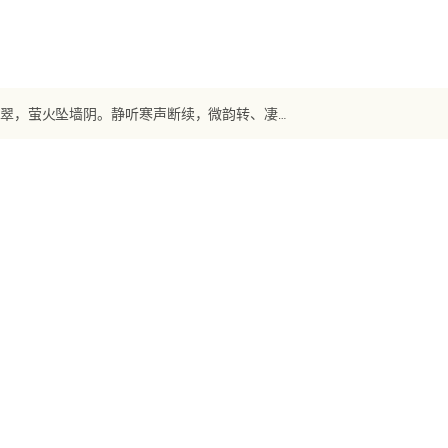
【宋词】《满庭芳》 张：月洗高梧，露幽草，宝钗楼外秋深。土花沿翠，萤火坠墙阴。静听寒声断续，微韵转、凄咽悲沈。争求侣，殷勤劝织，促破晓机心。