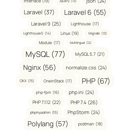
json
(24)
Interface
(19)
Jquery
(13)
Laravel 6
(55)
Laravel
(37)
Laravel 9
(25)
Lighthouse
(17)
Linux
(19)
Lighthouse 5
(14)
Migrate
(13)
Module
(17)
Multilingual
(12)
MySQL
(77)
MySQL 5.7
(21)
Nginx
(56)
normalize.css
(24)
PHP
(67)
OneinStack
(17)
OKX
(15)
php.ini
(24)
php-fpm
(16)
PHP 7.1.12
(22)
PHP 7.4
(26)
PhpStorm
(24)
phpmyadmin
(15)
Polylang
(57)
postman
(18)