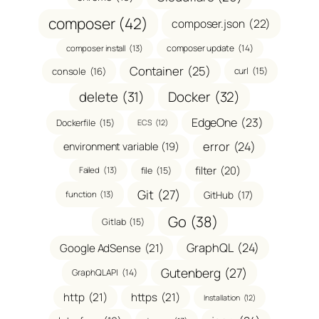
composer
(42)
composer.json
(22)
composer update
(14)
composer install
(13)
Container
(25)
console
(16)
curl
(15)
delete
(31)
Docker
(32)
EdgeOne
(23)
Dockerfile
(15)
ECS
(12)
error
(24)
environment variable
(19)
filter
(20)
file
(15)
Failed
(13)
Git
(27)
GitHub
(17)
function
(13)
Go
(38)
Gitlab
(15)
GraphQL
(24)
Google AdSense
(21)
Gutenberg
(27)
GraphQL API
(14)
http
(21)
https
(21)
Installation
(12)