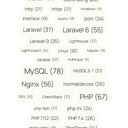
http
(21)
https
(21)
Installation
(12)
json
(24)
Interface
(19)
Jquery
(13)
Laravel 6
(55)
Laravel
(37)
Laravel 9
(25)
Lighthouse
(17)
Linux
(20)
Lighthouse 5
(14)
Migrate
(13)
Module
(17)
Multilingual
(12)
MySQL
(78)
MySQL 5.7
(21)
Nginx
(56)
normalize.css
(26)
PHP
(67)
OneinStack
(17)
OKX
(15)
php.ini
(24)
php-fpm
(17)
PHP 7.1.12
(22)
PHP 7.4
(26)
PhpStorm
(24)
phpmyadmin
(15)