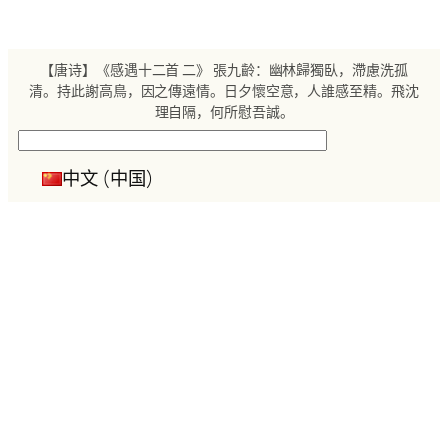
跳
至
内
【唐诗】《感遇十二首 二》 張九齡：幽林歸獨臥，滯慮洗孤
容
清。持此謝高鳥，因之傳遠情。日夕懷空意，人誰感至精。飛沈
理自隔，何所慰吾誠。
搜
索
中文 (中国)