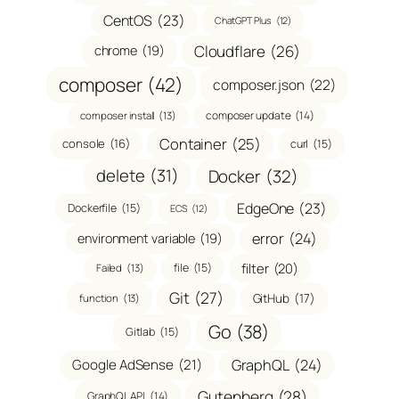
CentOS
(23)
ChatGPT Plus
(12)
Cloudflare
(26)
chrome
(19)
composer
(42)
composer.json
(22)
composer update
(14)
composer install
(13)
Container
(25)
console
(16)
curl
(15)
delete
(31)
Docker
(32)
EdgeOne
(23)
Dockerfile
(15)
ECS
(12)
error
(24)
environment variable
(19)
filter
(20)
file
(15)
Failed
(13)
Git
(27)
GitHub
(17)
function
(13)
Go
(38)
Gitlab
(15)
GraphQL
(24)
Google AdSense
(21)
Gutenberg
(28)
GraphQL API
(14)