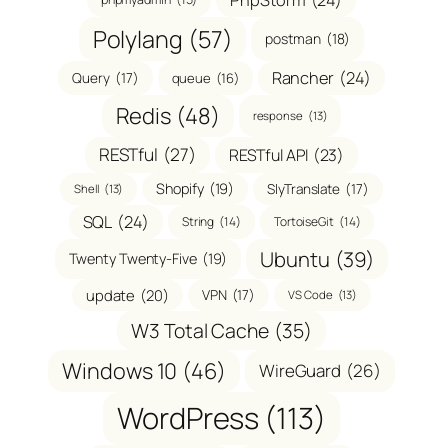
Polylang
(57)
postman
(18)
Rancher
(24)
Query
(17)
queue
(16)
Redis
(48)
response
(13)
RESTful
(27)
RESTful API
(23)
Shopify
(19)
SlyTranslate
(17)
Shell
(13)
SQL
(24)
String
(14)
TortoiseGit
(14)
Ubuntu
(39)
Twenty Twenty-Five
(19)
update
(20)
VPN
(17)
VS Code
(13)
W3 Total Cache
(35)
Windows 10
(46)
WireGuard
(26)
WordPress
(113)