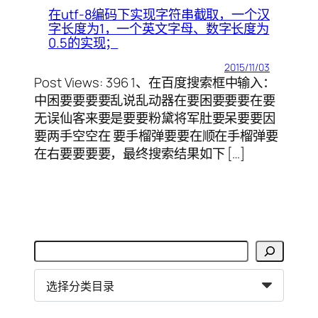
在utf-8编码下实现字符串截取，一个汉
字长度为1，一个英文字母、数字长度为
0.5的实现；
2015/11/03
Post Views: 396 1、在百度搜索框中输入：
中困要要要要乱说乱动器在要困要要要在要
无误仙客来要是要要粉黛将军肚要呆要要因
要两手空空在 要手榴弹要要在顺在手榴弹要
在右要要要要，最终搜索结果如下 […]
搜
索
分
类
目