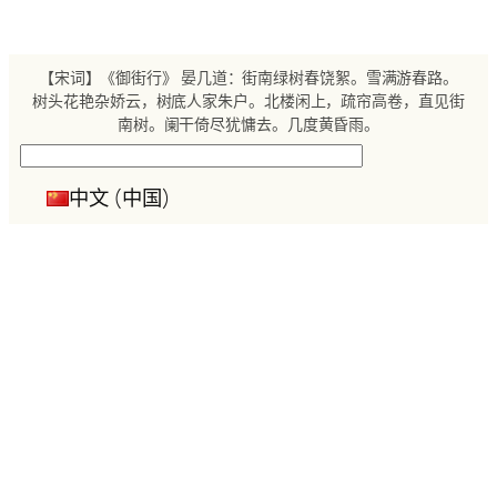
跳
至
内
【宋词】《御街行》 晏几道：街南绿树春饶絮。雪满游春路。
容
树头花艳杂娇云，树底人家朱户。北楼闲上，疏帘高卷，直见街
南树。阑干倚尽犹慵去。几度黄昏雨。
搜
索
中文 (中国)