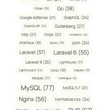
Go
(38)
Gitlab
(15)
GraphQL
(24)
Google AdSense
(21)
Gutenberg
(27)
GraphQL API
(14)
http
(21)
https
(21)
Installation
(12)
json
(24)
Interface
(19)
Jquery
(13)
Laravel 6
(55)
Laravel
(37)
Laravel 9
(25)
Lighthouse
(17)
Linux
(19)
Lighthouse 5
(14)
Migrate
(13)
Module
(17)
Multilingual
(12)
MySQL
(77)
MySQL 5.7
(21)
Nginx
(56)
normalize.css
(24)