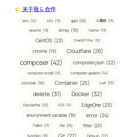
关于我 & 合作
.env
(14)
add
(16)
404
(13)
AI 翻译
(13)
Array
(19)
Apache
(13)
Cache
(13)
CentOS
(23)
ChatGPT Plus
(12)
Cloudflare
(26)
chrome
(19)
composer
(42)
composer.json
(22)
composer update
(14)
composer install
(13)
Container
(25)
console
(16)
curl
(15)
delete
(31)
Docker
(32)
EdgeOne
(23)
Dockerfile
(15)
ECS
(12)
error
(24)
environment variable
(19)
filter
(20)
file
(15)
Failed
(13)
Git
(27)
GitHub
(17)
function
(13)