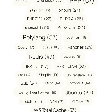
PHP
(67)
OneinStack
(17)
OKX
(15)
php.ini
(24)
php-fpm
(16)
PHP 7.1.12
(22)
PHP 7.4
(26)
PhpStorm
(24)
phpmyadmin
(15)
Polylang
(57)
postman
(18)
Rancher
(24)
Query
(17)
queue
(16)
Redis
(47)
response
(13)
RESTful
(27)
RESTful API
(23)
Shopify
(19)
SlyTranslate
(17)
Shell
(13)
SQL
(24)
String
(14)
TortoiseGit
(14)
Ubuntu
(39)
Twenty Twenty-Five
(19)
update
(20)
VPN
(17)
VS Code
(13)
W3 Total Cache
(33)