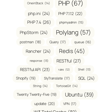
PHP
(67)
OneinStack
(14)
php.ini
(24)
PHP 7.1.12
(22)
PHP 7.4
(26)
phpmyadmin
(15)
Polylang
(57)
PhpStorm
(24)
postman
(18)
Query
(17)
queue
(16)
Redis
(45)
Rancher
(24)
RESTful
(27)
response
(13)
RESTful API
(23)
Shell
(13)
rules
(12)
SQL
(24)
Shopify
(19)
SlyTranslate
(17)
String
(14)
TortoiseGit
(14)
Ubuntu
(39)
Twenty Twenty-Five
(19)
update
(20)
VPN
(17)