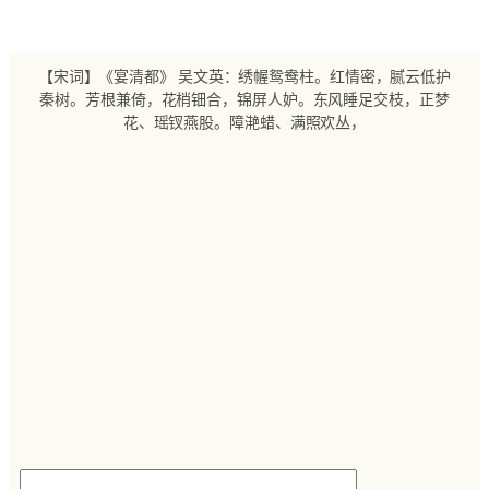
跳
至
内
【宋词】《宴清都》 吴文英：绣幄鸳鸯柱。红情密，腻云低护
容
秦树。芳根兼倚，花梢钿合，锦屏人妒。东风睡足交枝，正梦
花、瑶钗燕股。障滟蜡、满照欢丛，
搜