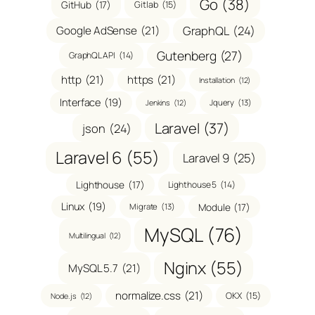
Go
(38)
GitHub
(17)
Gitlab
(15)
GraphQL
(24)
Google AdSense
(21)
Gutenberg
(27)
GraphQL API
(14)
http
(21)
https
(21)
Installation
(12)
Interface
(19)
Jquery
(13)
Jenkins
(12)
Laravel
(37)
json
(24)
Laravel 6
(55)
Laravel 9
(25)
Lighthouse
(17)
Lighthouse 5
(14)
Linux
(19)
Module
(17)
Migrate
(13)
MySQL
(76)
Multilingual
(12)
Nginx
(55)
MySQL 5.7
(21)
normalize.css
(21)
OKX
(15)
Node.js
(12)