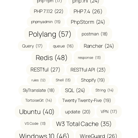
php.ini
(24)
php-fpm
(17)
PHP 7.1.12
(22)
PHP 7.4
(26)
PhpStorm
(24)
phpmyadmin
(15)
Polylang
(57)
postman
(18)
Rancher
(24)
Query
(17)
queue
(16)
Redis
(48)
response
(13)
RESTful
(27)
RESTful API
(23)
Shopify
(19)
Shell
(13)
rules
(12)
SQL
(24)
SlyTranslate
(18)
String
(14)
Twenty Twenty-Five
(19)
TortoiseGit
(14)
Ubuntu
(40)
update
(20)
VPN
(17)
W3 Total Cache
(35)
VS Code
(13)
Windows 10
(46)
WireGuard
(26)