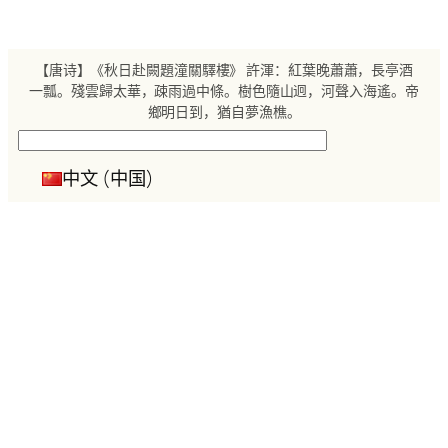
跳
至
内
【唐诗】《秋日赴闕題潼關驛樓》 許渾：紅葉晚蕭蕭，長亭酒
容
一瓢。殘雲歸太華，疎雨過中條。樹色隨山迥，河聲入海遙。帝
鄉明日到，猶自夢漁樵。
搜
索
中文 (中国)