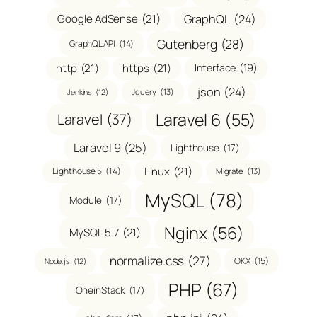
GraphQL
(24)
Google AdSense
(21)
Gutenberg
(28)
GraphQL API
(14)
http
(21)
https
(21)
Interface
(19)
json
(24)
Jquery
(13)
Jenkins
(12)
Laravel 6
(55)
Laravel
(37)
Laravel 9
(25)
Lighthouse
(17)
Linux
(21)
Lighthouse 5
(14)
Migrate
(13)
MySQL
(78)
Module
(17)
Nginx
(56)
MySQL 5.7
(21)
normalize.css
(27)
OKX
(15)
Node.js
(12)
PHP
(67)
OneinStack
(17)