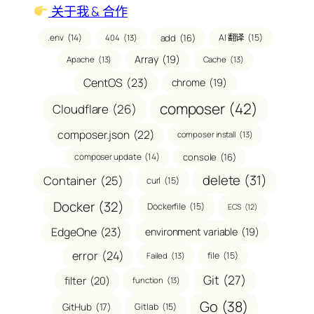
关于我 & 合作
.env
(14)
add
(16)
AI 翻译
(15)
404
(13)
Array
(19)
Apache
(13)
Cache
(13)
CentOS
(23)
chrome
(19)
composer
(42)
Cloudflare
(26)
composer.json
(22)
composer install
(13)
composer update
(14)
console
(16)
delete
(31)
Container
(25)
curl
(15)
Docker
(32)
Dockerfile
(15)
ECS
(12)
EdgeOne
(23)
environment variable
(19)
error
(24)
file
(15)
Failed
(13)
Git
(27)
filter
(20)
function
(13)
Go
(38)
GitHub
(17)
Gitlab
(15)