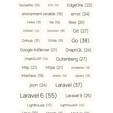
EdgeOne
(22)
Dockerfile
(15)
ECS
(12)
error
(24)
environment variable
(19)
filter
(20)
file
(15)
Failed
(13)
Git
(27)
function
(13)
FORMAT
(12)
Go
(38)
GitHub
(17)
Gitlab
(15)
GraphQL
(24)
Google AdSense
(21)
Gutenberg
(27)
GraphQL API
(14)
http
(21)
https
(21)
Installation
(12)
Interface
(19)
Jquery
(13)
Jenkins
(12)
Laravel
(37)
json
(24)
Laravel 6
(55)
Laravel 9
(25)
Lighthouse
(17)
Lighthouse 5
(14)
Linux
(19)
Migrate
(13)