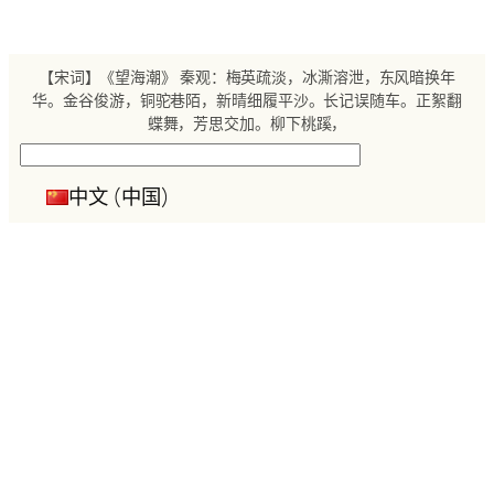
跳
至
内
【宋词】《望海潮》 秦观：梅英疏淡，冰澌溶泄，东风暗换年
容
华。金谷俊游，铜驼巷陌，新晴细履平沙。长记误随车。正絮翻
蝶舞，芳思交加。柳下桃蹊，
搜
索
中文 (中国)