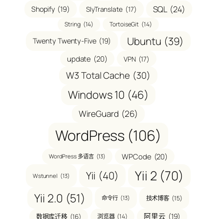
SQL
(24)
Shopify
(19)
SlyTranslate
(17)
String
(14)
TortoiseGit
(14)
Ubuntu
(39)
Twenty Twenty-Five
(19)
update
(20)
VPN
(17)
W3 Total Cache
(30)
Windows 10
(46)
WireGuard
(26)
WordPress
(106)
WPCode
(20)
WordPress 多语言
(13)
Yii 2
(70)
Yii
(40)
Wstunnel
(13)
Yii 2.0
(51)
技术博客
(15)
命令行
(13)
阿里云
(19)
数据库迁移
(16)
浏览器
(14)