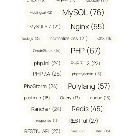
Module
(17)
MySQL
(76)
Multilingual
(12)
Nginx
(55)
MySQL 5.7
(21)
normalize.css
(21)
OKX
(15)
Node.js
(12)
PHP
(67)
OneinStack
(14)
php.ini
(24)
PHP 7.1.12
(22)
PHP 7.4
(26)
phpmyadmin
(15)
Polylang
(57)
PhpStorm
(24)
postman
(18)
Query
(17)
queue
(16)
Redis
(45)
Rancher
(24)
RESTful
(27)
response
(13)
RESTful API
(23)
Shell
(13)
rules
(12)